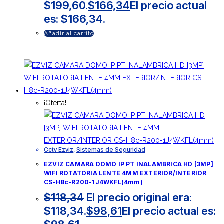
$199,60.
$
166,34
El precio actual
es: $166,34.
Añadir al carrito
¡Oferta!
Cctv Ezviz
,
Sistemas de Seguridad
EZVIZ CAMARA DOMO IP PT INALAMBRICA HD [3MP]
WIFI ROTATORIA LENTE 4MM EXTERIOR/INTERIOR
CS-H8c-R200-1J4WKFL(4mm)
$
118,34
El precio original era:
$118,34.
$
98,61
El precio actual es: