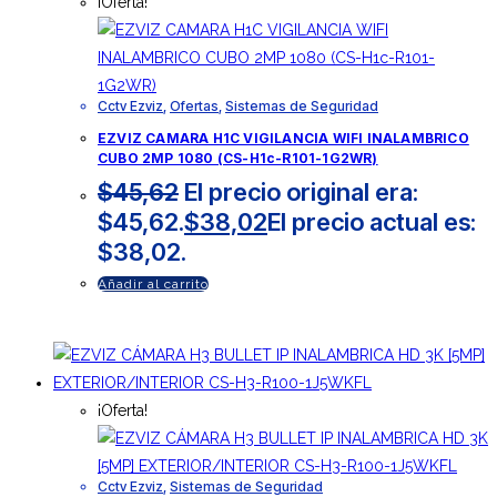
¡Oferta!
Cctv Ezviz
,
Ofertas
,
Sistemas de Seguridad
EZVIZ CAMARA H1C VIGILANCIA WIFI INALAMBRICO
CUBO 2MP 1080 (CS-H1c-R101-1G2WR)
$
45,62
El precio original era:
$45,62.
$
38,02
El precio actual es:
$38,02.
Añadir al carrito
¡Oferta!
Cctv Ezviz
,
Sistemas de Seguridad