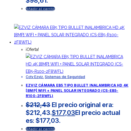
$98,61.
Añadir al carrito
¡Oferta!
Cctv Ezviz
,
Sistemas de Seguridad
EZVIZ CÁMARA EB5 TIPO BULLET INALAMBRICA HD 4K
[8MP] WIFI + PANEL SOLAR INTEGRADO (CS-EB5-
R100-2F8WFL)
$
212,43
El precio original era:
$212,43.
$
177,03
El precio actual
es: $177,03.
Añadir al carrito