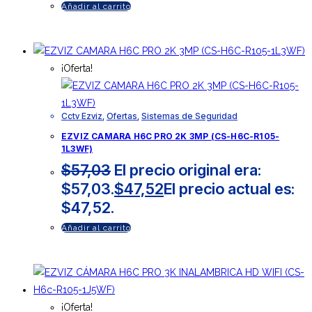
Añadir al carrito
¡Oferta!
Cctv Ezviz
,
Ofertas
,
Sistemas de Seguridad
EZVIZ CAMARA H6C PRO 2K 3MP (CS-H6C-R105-
1L3WF)
$
57,03
El precio original era:
$57,03.
$
47,52
El precio actual es:
$47,52.
Añadir al carrito
¡Oferta!