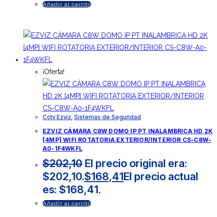
Añadir al carrito
¡Oferta!
Cctv Ezviz
,
Sistemas de Seguridad
EZVIZ CÁMARA C8W DOMO IP PT INALAMBRICA HD 2K
[4MP] WIFI ROTATORIA EXTERIOR/INTERIOR CS-C8W-
A0-1F4WKFL
$
202,10
El precio original era:
$202,10.
$
168,41
El precio actual
es: $168,41.
Añadir al carrito