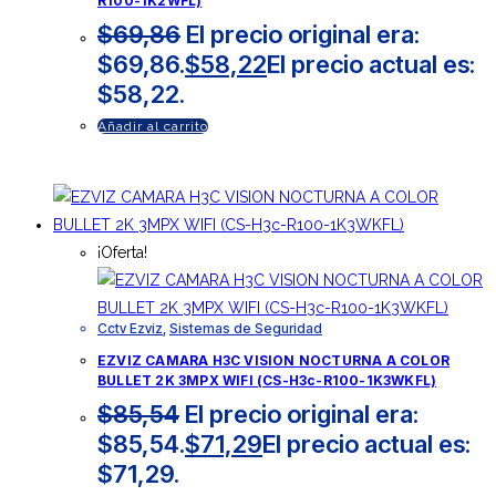
R100-1K2WFL)
$
69,86
El precio original era:
$69,86.
$
58,22
El precio actual es:
$58,22.
Añadir al carrito
¡Oferta!
Cctv Ezviz
,
Sistemas de Seguridad
EZVIZ CAMARA H3C VISION NOCTURNA A COLOR
BULLET 2K 3MPX WIFI (CS-H3c-R100-1K3WKFL)
$
85,54
El precio original era:
$85,54.
$
71,29
El precio actual es:
$71,29.