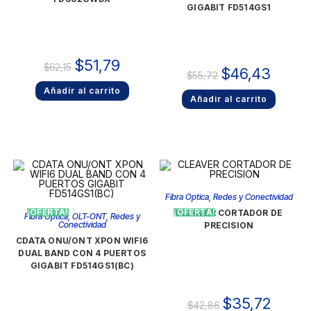
GIGABIT FD514GS1
$
51,79
$
62,15
$
46,43
$
55,72
Añadir al carrito
Añadir al carrito
Fibra Optica
,
Redes y Conectividad
¡OFERTA!
¡OFERTA!
CLEAVER CORTADOR DE
Fibra Optica
,
OLT-ONT
,
Redes y
Conectividad
PRECISION
CDATA ONU/ONT XPON WIFI6
DUAL BAND CON 4 PUERTOS
GIGABIT FD514GS1(BC)
$
35,72
$
42,86