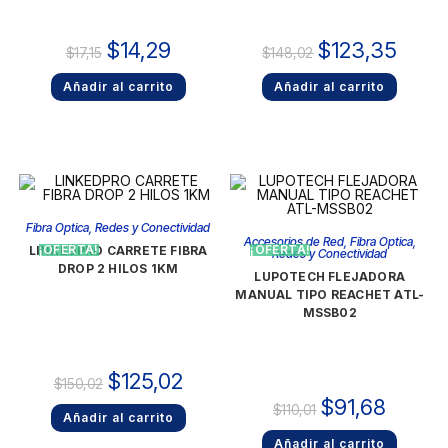
$
123,35
$
14,29
$
148,02
$
17,15
Añadir al carrito
Añadir al carrito
Fibra Optica
,
Redes y Conectividad
Accesorios de Red
,
Fibra Optica
,
¡OFERTA!
¡OFERTA!
LINKEDPRO CARRETE FIBRA
Redes y Conectividad
DROP 2 HILOS 1KM
LUPOTECH FLEJADORA
MANUAL TIPO REACHET ATL-
MSSB02
$
125,02
$
150,02
$
91,68
$
110,01
Añadir al carrito
Añadir al carrito