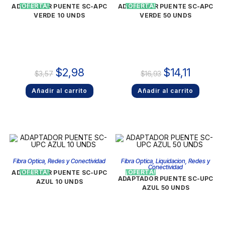
¡OFERTA!
¡OFERTA!
ADAPTADOR PUENTE SC-APC
ADAPTADOR PUENTE SC-APC
VERDE 10 UNDS
VERDE 50 UNDS
$
2,98
$
14,11
$
3,57
$
16,93
Añadir al carrito
Añadir al carrito
Fibra Optica
,
Redes y Conectividad
Fibra Optica
,
Liquidacion
,
Redes y
Conectividad
¡OFERTA!
¡OFERTA!
ADAPTADOR PUENTE SC-UPC
ADAPTADOR PUENTE SC-UPC
AZUL 10 UNDS
AZUL 50 UNDS