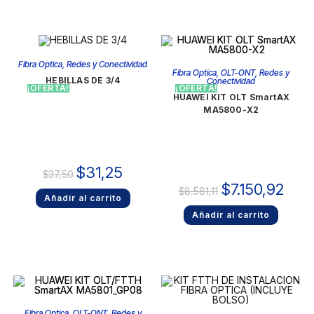
Fibra Optica
,
Redes y Conectividad
Fibra Optica
,
OLT-ONT
,
Redes y
HEBILLAS DE 3/4
Conectividad
¡OFERTA!
¡OFERTA!
HUAWEI KIT OLT SmartAX
MA5800-X2
$
31,25
$
37,50
$
7.150,92
$
8.581,11
Añadir al carrito
Añadir al carrito
Fibra Optica
,
OLT-ONT
,
Redes y