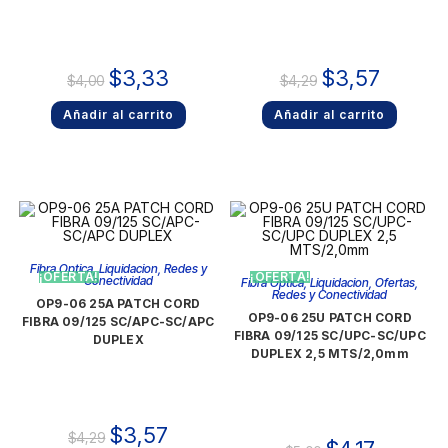
$
3,33
$
3,57
$
4,00
$
4,29
Añadir al carrito
Añadir al carrito
Fibra Optica
,
Liquidacion
,
Redes y
¡OFERTA!
¡OFERTA!
Conectividad
Fibra Optica
,
Liquidacion
,
Ofertas
,
Redes y Conectividad
OP9-06 25A PATCH CORD
OP9-06 25U PATCH CORD
FIBRA 09/125 SC/APC-SC/APC
FIBRA 09/125 SC/UPC-SC/UPC
DUPLEX
DUPLEX 2,5 MTS/2,0mm
$
3,57
$
4,29