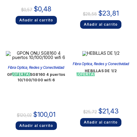
$
0,48
$
0,57
$
23,81
$
28,58
Añadir al carrito
Añadir al carrito
Fibra Optica
,
Redes y Conectividad
Fibra Optica
,
Redes y Conectividad
HEBILLAS DE 1/2
¡OFERTA!
¡OFERTA!
GPON ONU SG8160 4 puertos
10/100/1000 wifi 6
$
21,43
$
25,72
$
100,01
$
120,02
Añadir al carrito
Añadir al carrito