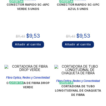
¡OFERTA!
¡OFERTA!
CONECTOR RAPIDO SC-APC
CONECTOR RAPIDO SC-UPC
VERDE 5 UNDS
AZUL 5 UNDS
$
9,53
$
9,53
$
11,43
$
11,43
Añadir al carrito
Añadir al carrito
Fibra Optica
,
Redes y Conectividad
Fibra Optica
,
Redes y Conectividad
¡OFERTA!
¡OFERTA!
CORTADORA DE FIBRA DROP
CORTADORA DE TUBO
VERDE
LONGITUDINAL DE CHAQUETA
DE FIBRA