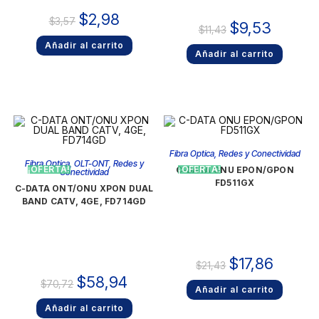
$
2,98
$
3,57
$
9,53
$
11,43
Añadir al carrito
Añadir al carrito
Fibra Optica
,
Redes y Conectividad
Fibra Optica
,
OLT-ONT
,
Redes y
¡OFERTA!
¡OFERTA!
C-DATA ONU EPON/GPON
Conectividad
FD511GX
C-DATA ONT/ONU XPON DUAL
BAND CATV, 4GE, FD714GD
$
17,86
$
21,43
$
58,94
$
70,72
Añadir al carrito
Añadir al carrito