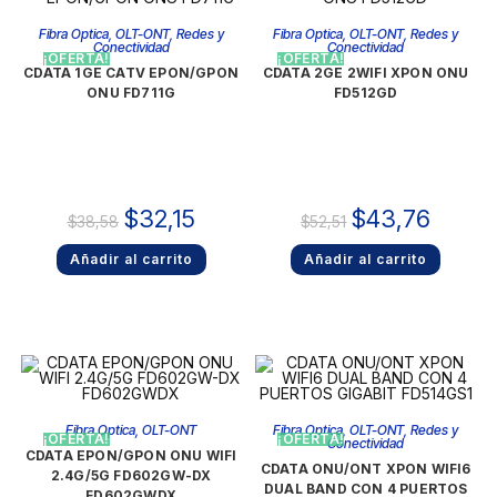
Fibra Optica
,
OLT-ONT
,
Redes y
Fibra Optica
,
OLT-ONT
,
Redes y
Conectividad
Conectividad
¡OFERTA!
¡OFERTA!
CDATA 1GE CATV EPON/GPON
CDATA 2GE 2WIFI XPON ONU
ONU FD711G
FD512GD
$
32,15
$
43,76
$
38,58
$
52,51
Añadir al carrito
Añadir al carrito
Fibra Optica
,
OLT-ONT
Fibra Optica
,
OLT-ONT
,
Redes y
¡OFERTA!
¡OFERTA!
Conectividad
CDATA EPON/GPON ONU WIFI
CDATA ONU/ONT XPON WIFI6
2.4G/5G FD602GW-DX
DUAL BAND CON 4 PUERTOS
FD602GWDX