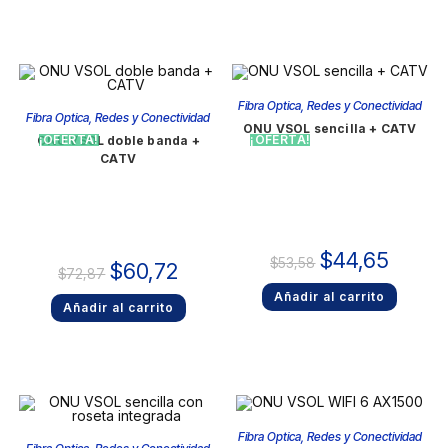
Fibra Optica
,
Redes y Conectividad
Fibra Optica
,
Redes y Conectividad
ONU VSOL sencilla + CATV
¡OFERTA!
¡OFERTA!
ONU VSOL doble banda +
CATV
$
44,65
$
53,58
$
60,72
$
72,87
Añadir al carrito
Añadir al carrito
Fibra Optica
,
Redes y Conectividad