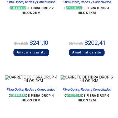
Fibra Optica
,
Redes y Conectividad
Fibra Optica
,
Redes y Conectividad
¡OFERTA!
¡OFERTA!
CARRETE DE FIBRA DROP 2
CARRETE DE FIBRA DROP 4
HILOS 2KM
HILOS 1KM
$
241,10
$
202,41
$
289,32
$
242,89
Añadir al carrito
Añadir al carrito
Fibra Optica
,
Redes y Conectividad
Fibra Optica
,
Redes y Conectividad
¡OFERTA!
¡OFERTA!
CARRETE DE FIBRA DROP 4
CARRETE DE FIBRA DROP 6
HILOS 2KM
HILOS 1KM