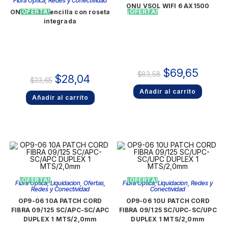
Fibra Optica
,
Redes y Conectividad
ONU VSOL WIFI 6 AX1500
¡OFERTA!
¡OFERTA!
ONU VSOL sencilla con roseta
integrada
$
69,65
$
83,58
$
28,04
$
33,65
Añadir al carrito
Añadir al carrito
¡OFERTA!
¡OFERTA!
Fibra Optica
,
Liquidacion
,
Ofertas
,
Fibra Optica
,
Liquidacion
,
Redes y
Redes y Conectividad
Conectividad
OP9-06 10A PATCH CORD
OP9-06 10U PATCH CORD
FIBRA 09/125 SC/APC-SC/APC
FIBRA 09/125 SC/UPC-SC/UPC
DUPLEX 1 MTS/2,0mm
DUPLEX 1 MTS/2,0mm