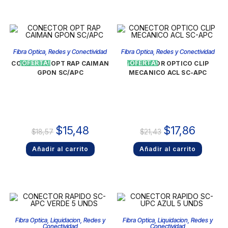
Fibra Optica
,
Redes y Conectividad
Fibra Optica
,
Redes y Conectividad
¡OFERTA!
¡OFERTA!
CONECTOR OPT RAP CAIMAN
CONECTOR OPTICO CLIP
GPON SC/APC
MECANICO ACL SC-APC
$
15,48
$
17,86
$
18,57
$
21,43
Añadir al carrito
Añadir al carrito
Fibra Optica
,
Liquidacion
,
Redes y
Fibra Optica
,
Liquidacion
,
Redes y
Conectividad
Conectividad