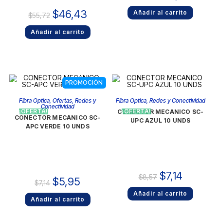
$
46,43
Añadir al carrito
$
55,72
Añadir al carrito
PROMOCIÓN
Fibra Optica
,
Ofertas
,
Redes y
Fibra Optica
,
Redes y Conectividad
Conectividad
¡OFERTA!
¡OFERTA!
CONECTOR MECANICO SC-
CONECTOR MECANICO SC-
UPC AZUL 10 UNDS
APC VERDE 10 UNDS
$
7,14
$
8,57
$
5,95
$
7,14
Añadir al carrito
Añadir al carrito