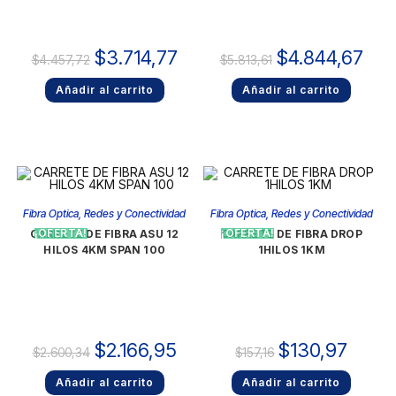
$
3.714,77
$
4.844,67
$
4.457,72
$
5.813,61
Añadir al carrito
Añadir al carrito
Fibra Optica
,
Redes y Conectividad
Fibra Optica
,
Redes y Conectividad
¡OFERTA!
¡OFERTA!
CARRETE DE FIBRA ASU 12
CARRETE DE FIBRA DROP
HILOS 4KM SPAN 100
1HILOS 1KM
$
2.166,95
$
130,97
$
2.600,34
$
157,16
Añadir al carrito
Añadir al carrito