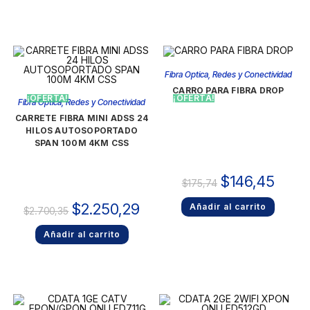
Fibra Optica
,
Redes y Conectividad
CARRO PARA FIBRA DROP
¡OFERTA!
¡OFERTA!
Fibra Optica
,
Redes y Conectividad
CARRETE FIBRA MINI ADSS 24
HILOS AUTOSOPORTADO
SPAN 100M 4KM CSS
$
146,45
$
175,74
$
2.250,29
Añadir al carrito
$
2.700,35
Añadir al carrito