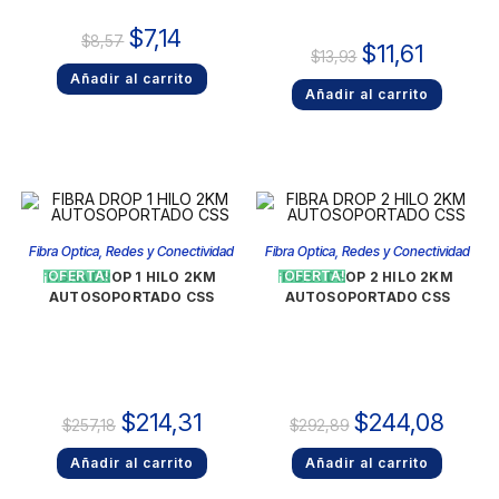
$
7,14
$
8,57
$
11,61
$
13,93
Añadir al carrito
Añadir al carrito
Fibra Optica
,
Redes y Conectividad
Fibra Optica
,
Redes y Conectividad
¡OFERTA!
¡OFERTA!
FIBRA DROP 1 HILO 2KM
FIBRA DROP 2 HILO 2KM
AUTOSOPORTADO CSS
AUTOSOPORTADO CSS
$
214,31
$
244,08
$
257,18
$
292,89
Añadir al carrito
Añadir al carrito