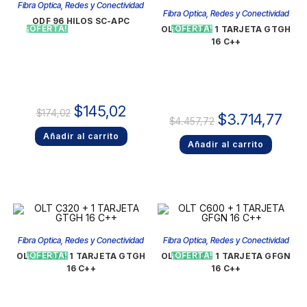
Fibra Optica
,
Redes y Conectividad
Fibra Optica
,
Redes y Conectividad
ODF 96 HILOS SC-APC
¡OFERTA!
¡OFERTA!
OLT C300 + 1 TARJETA GTGH
16 C++
$
145,02
$
174,02
$
3.714,77
$
4.457,72
Añadir al carrito
Añadir al carrito
Fibra Optica
,
Redes y Conectividad
Fibra Optica
,
Redes y Conectividad
¡OFERTA!
¡OFERTA!
OLT C320 + 1 TARJETA GTGH
OLT C600 + 1 TARJETA GFGN
16 C++
16 C++