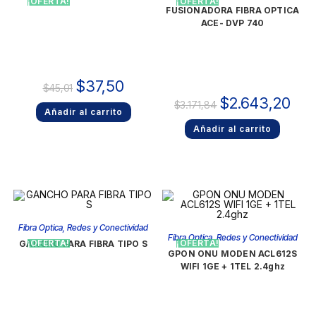
¡OFERTA!
¡OFERTA!
FUSIONADORA FIBRA OPTICA
ACE- DVP 740
$
37,50
$
45,01
$
2.643,20
$
3.171,84
Añadir al carrito
Añadir al carrito
Fibra Optica
,
Redes y Conectividad
Fibra Optica
,
Redes y Conectividad
¡OFERTA!
¡OFERTA!
GANCHO PARA FIBRA TIPO S
GPON ONU MODEN ACL612S
WIFI 1GE + 1TEL 2.4ghz