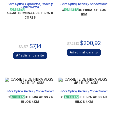
Fibra Optica
,
Liquidacion
,
Redes y
Fibra Optica
,
Redes y Conectividad
Conectividad
¡OFERTA!
¡OFERTA!
CARRETE DE FIBRA 6 HILOS
CAJA TERMINAL DE FIBRA 8
1KM
CORES
$
200,92
$
241,10
$
7,14
$
8,57
Añadir al carrito
Añadir al carrito
Fibra Optica
,
Redes y Conectividad
Fibra Optica
,
Redes y Conectividad
¡OFERTA!
¡OFERTA!
CARRETE DE FIBRA ADSS 24
CARRETE DE FIBRA ADSS 48
HILOS 4KM
HILOS 4KM