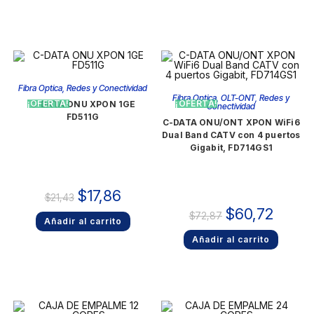
Fibra Optica
,
Redes y Conectividad
Fibra Optica
,
OLT-ONT
,
Redes y
¡OFERTA!
¡OFERTA!
C-DATA ONU XPON 1GE
Conectividad
FD511G
C-DATA ONU/ONT XPON WiFi6
Dual Band CATV con 4 puertos
Gigabit, FD714GS1
$
17,86
$
21,43
$
60,72
$
72,87
Añadir al carrito
Añadir al carrito