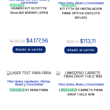
Conectividad
Fibra Optica
,
Redes y Conectividad
¡OFERTA!
¡OFERTA!
HUAWEI KIT OLT/FTTH
KIT FTTH DE INSTALACION
SmartAX MA5801_GP08
FIBRA OPTICA (INCLUYE
BOLSO)
$
4.177,56
$
113,11
$
5.013,08
$
135,73
Añadir al carrito
Añadir al carrito
Fibra Optica
,
Liquidacion
,
Ofertas
,
Fibra Optica
,
Redes y Conectividad
Redes y Conectividad
¡OFERTA!
¡OFERTA!
LINKEDPRO CARRETE FIBRA
LASER TEST PARA FIBRA
DROP 1 HILO 1KM