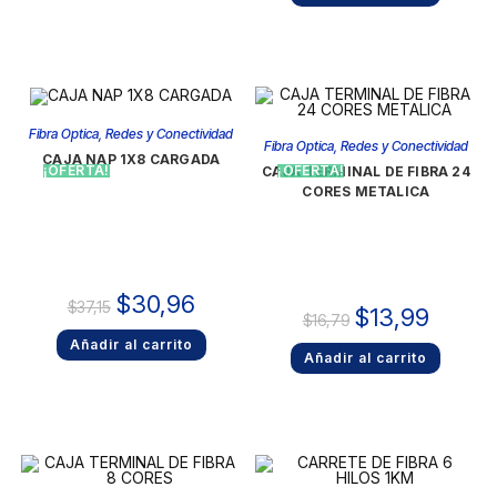
Fibra Optica
,
Redes y Conectividad
Fibra Optica
,
Redes y Conectividad
CAJA NAP 1X8 CARGADA
¡OFERTA!
¡OFERTA!
CAJA TERMINAL DE FIBRA 24
CORES METALICA
$
30,96
$
37,15
$
13,99
$
16,79
Añadir al carrito
Añadir al carrito