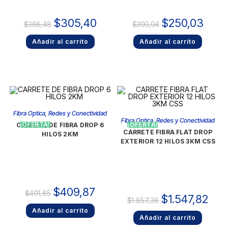
$
305,40
$
250,03
$
366,48
$
300,04
Añadir al carrito
Añadir al carrito
Fibra Optica
,
Redes y Conectividad
Fibra Optica
,
Redes y Conectividad
¡OFERTA!
¡OFERTA!
CARRETE DE FIBRA DROP 6
CARRETE FIBRA FLAT DROP
HILOS 2KM
EXTERIOR 12 HILOS 3KM CSS
$
409,87
$
491,85
$
1.547,82
$
1.857,38
Añadir al carrito
Añadir al carrito