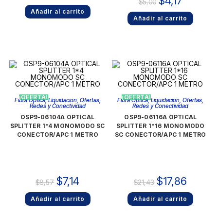
$
4,17
$
5,00
Añadir al carrito
Añadir al carrito
¡OFERTA!
¡OFERTA!
Fibra Optica
,
Liquidacion
,
Ofertas
,
Fibra Optica
,
Liquidacion
,
Ofertas
,
Redes y Conectividad
Redes y Conectividad
OSP9-06104A OPTICAL
OSP9-06116A OPTICAL
SPLITTER 1*4 MONOMODO SC
SPLITTER 1*16 MONOMODO
CONECTOR/APC 1 METRO
SC CONECTOR/APC 1 METRO
$
7,14
$
17,86
$
8,57
$
21,43
Añadir al carrito
Añadir al carrito