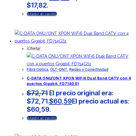
$17,82.
Añadir al carrito
¡Oferta!
Fibra Optica
,
OLT-ONT
,
Redes y Conectividad
C-DATA ONU/ONT XPON WiFi6 Dual Band CATV con 4
puertos Gigabit, FD714GS1
$
72,71
El precio original era:
$72,71.
$
60,59
El precio actual es:
$60,59.
Añadir al carrito