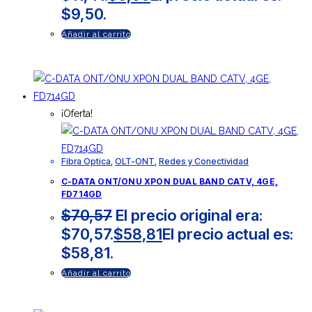
$9,50.
Añadir al carrito
¡Oferta!
Fibra Optica
,
OLT-ONT
,
Redes y Conectividad
C-DATA ONT/ONU XPON DUAL BAND CATV, 4GE,
FD714GD
$
70,57
El precio original era:
$70,57.
$
58,81
El precio actual es:
$58,81.
Añadir al carrito