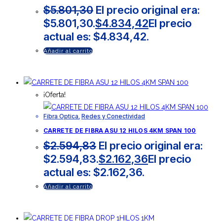
$
5.801,30
El precio original era:
$5.801,30.
$
4.834,42
El precio
actual es: $4.834,42.
Añadir al carrito
¡Oferta!
Fibra Optica
,
Redes y Conectividad
CARRETE DE FIBRA ASU 12 HILOS 4KM SPAN 100
$
2.594,83
El precio original era:
$2.594,83.
$
2.162,36
El precio
actual es: $2.162,36.
Añadir al carrito