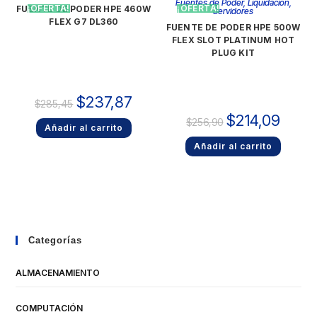
Fuentes de Poder
,
Liquidacion
,
¡OFERTA!
¡OFERTA!
FUENTE DE PODER HPE 460W
Servidores
FLEX G7 DL360
FUENTE DE PODER HPE 500W
FLEX SLOT PLATINUM HOT
PLUG KIT
$
237,87
$
285,45
$
214,09
$
256,90
Añadir al carrito
Añadir al carrito
Categorías
ALMACENAMIENTO
COMPUTACIÓN