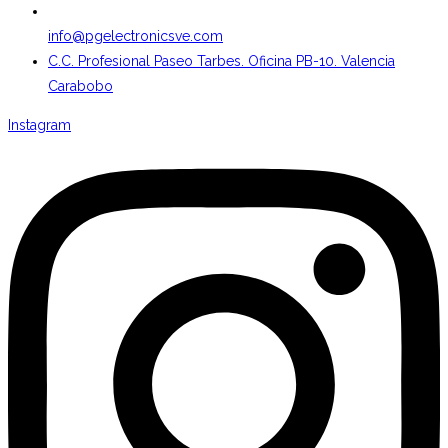
info@pgelectronicsve.com
C.C. Profesional Paseo Tarbes. Oficina PB-10. Valencia
Carabobo
Instagram