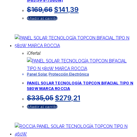
IP65 (FPV-T060W)
$
169,66
$
141,39
Añadir al carrito
¡Oferta!
Panel Solar
,
Protección Electrónica
PANEL SOLAR TECNOLOGÍA TOPCON BIFACIAL TIPO N
580W MARCA ROCCIA
$
335,05
$
279,21
Añadir al carrito