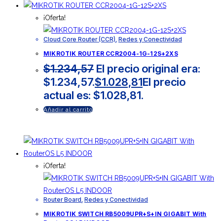
¡Oferta!
Cloud Core Router (CCR)
,
Redes y Conectividad
MIKROTIK ROUTER CCR2004-1G-12S+2XS
$
1.234,57
El precio original era:
$1.234,57.
$
1.028,81
El precio
actual es: $1.028,81.
Añadir al carrito
¡Oferta!
Router Board
,
Redes y Conectividad
MIKROTIK SWITCH RB5009UPR+S+IN GIGABIT With