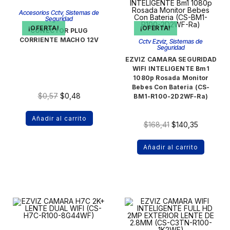
Accesorios Cctv
,
Sistemas de
Seguridad
¡OFERTA!
¡OFERTA!
CONECTOR PLUG
CORRIENTE MACHO 12V
Cctv Ezviz
,
Sistemas de
Seguridad
EZVIZ CAMARA SEGURIDAD
WIFI INTELIGENTE Bm1
1080p Rosada Monitor
Bebes Con Bateria (CS-
$
0,57
$
0,48
BM1-R100-2D2WF-Ra)
Añadir al carrito
$
168,41
$
140,35
Añadir al carrito