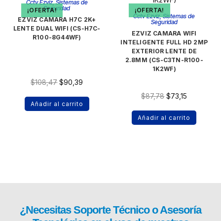
Cctv Ezviz
,
Sistemas de
Seguridad
¡OFERTA!
¡OFERTA!
Cctv Ezviz
,
Sistemas de
EZVIZ CAMARA H7C 2K+
Seguridad
LENTE DUAL WIFI (CS-H7C-
EZVIZ CAMARA WIFI
R100-8G44WF)
INTELIGENTE FULL HD 2MP
EXTERIOR LENTE DE
2.8MM (CS-C3TN-R100-
1K2WF)
$
108,47
$
90,39
$
87,78
$
73,15
Añadir al carrito
Añadir al carrito
¿Necesitas
Soporte Técnico
o Asesoría