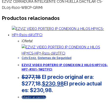
EZVIZ CERRADURA INTELIGENTE CON HUELLA DACTILAR CS-
DL05-R100-WBCP-GR(M)
Productos relacionados
¡Oferta!
Cctv Ezviz
,
Sistemas de Seguridad
EZVIZ VIDEO PORTERO IP CONEXION 2 HILOS HP7(CS-
HP7-R101-1W2TFC)
$
277,18
El precio original era:
$277,18.
$
230,98
El precio actual
es: $230,98.
Añadir al carrito