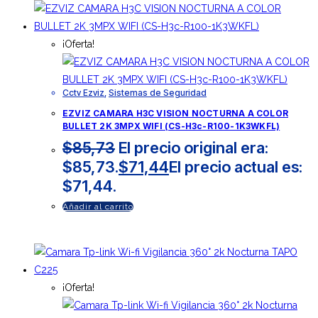
¡Oferta!
Cctv Ezviz
,
Sistemas de Seguridad
EZVIZ CAMARA H3C VISION NOCTURNA A COLOR
BULLET 2K 3MPX WIFI (CS-H3c-R100-1K3WKFL)
$
85,73
El precio original era:
$85,73.
$
71,44
El precio actual es:
$71,44.
Añadir al carrito
¡Oferta!