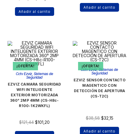
Añadir al carrito
Añadir al carrito
¡OFERTA!
¡OFERTA!
Cctv Ezviz
,
Sistemas de
Seguridad
Cctv Ezviz
,
Sistemas de
Seguridad
EZVIZ SENSOR CONTACTO
EZVIZ CAMARA SEGURIDAD
MAGENTICO CON
WIFI INTELIGENTE
DETECCIÓN DE APERTURA
EXTERIOR MOTORIZADA
(CS-T2C)
360° 2MP 4MM (CS-H8c-
R100-1K2WKFL)
$
38,58
$
32,15
$
121,44
$
101,20
Añadir al carrito