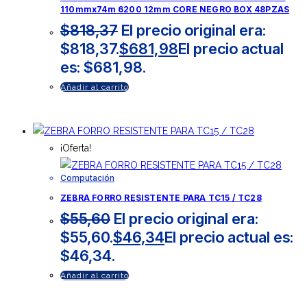
110mmx74m 6200 12mm CORE NEGRO BOX 48PZAS
$
818,37
El precio original era:
$818,37.
$
681,98
El precio actual
es: $681,98.
Añadir al carrito
¡Oferta!
Computación
ZEBRA FORRO RESISTENTE PARA TC15 / TC28
$
55,60
El precio original era:
$55,60.
$
46,34
El precio actual es:
$46,34.
Añadir al carrito