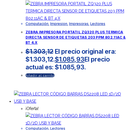
Computación
,
Impresion
,
Impresoras
,
Lectores
ZEBRA IMPRESORA PORTATIL ZQ320 PLUS TERMICA
DIRECTA SENSOR DE ETIQUETAS 203 PPM 802.11AC &
BT 4.X
$
1.303,12
El precio original era:
$1.303,12.
$
1.085,93
El precio
actual es: $1.085,93.
Añadir al carrito
¡Oferta!
Computación
,
Lectores