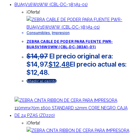
¡Oferta!
Consumibles
,
Impresion
ZEBRA CABLE DE PODER PARA FUENTE PWR-
BUA5V16W0WW (CBL-DC-383A1-01)
$
14,97
El precio original era:
$14,97.
$
12,48
El precio actual es:
$12,48.
Añadir al carrito
¡Oferta!