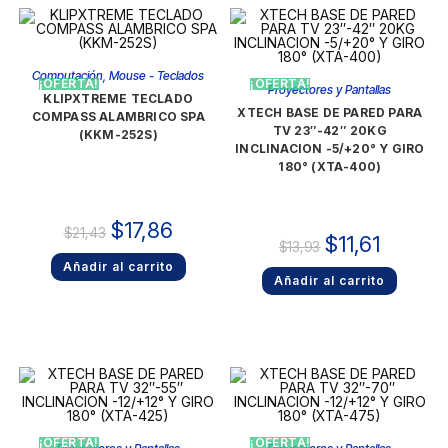
Computación
,
Mouse - Teclados
¡OFERTA!
¡OFERTA!
Proyectores y Pantallas
KLIPXTREME TECLADO
XTECH BASE DE PARED PARA
COMPASS ALAMBRICO SPA
TV 23″-42″ 20KG
(KKM-252S)
INCLINACION -5/+20° Y GIRO
180° (XTA-400)
$
17,86
$
21,43
$
11,61
$
13,93
Añadir al carrito
Añadir al carrito
¡OFERTA!
¡OFERTA!