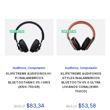
¡OFERTA!
¡OFERTA!
Audifonos
,
Computación
Audifonos
,
Computación
KLIPXTREME AUDIFONOS HI-
KLIPXTREME AUDIFONOS
FI INALAMBRICOS
STYLES INALAMBRICOS
BLUETOOTHANC V5.I GRIS
BLUETOOTH V5.0 ULTRA
(KNH-750GR)
LIVIANOS CORAL(KWH-
750CO)
$
83,34
$
53,58
$
100,01
$
64,29