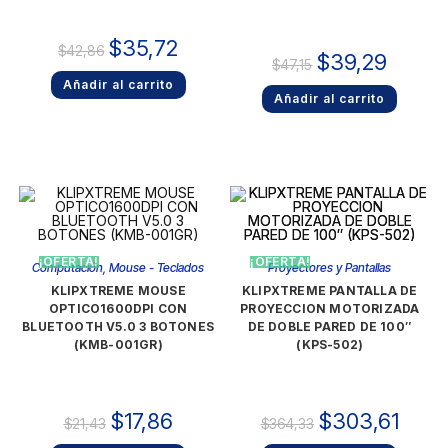
$
35,72
$
42,86
$
39,29
$
47,15
Añadir al carrito
Añadir al carrito
¡OFERTA!
¡OFERTA!
Computación
,
Mouse - Teclados
Proyectores y Pantallas
KLIPXTREME MOUSE
KLIPXTREME PANTALLA DE
OPTICO1600DPI CON
PROYECCION MOTORIZADA
BLUETOOTH V5.0 3 BOTONES
DE DOBLE PARED DE 100″
(KMB-001GR)
(KPS-502)
$
17,86
$
303,61
$
21,43
$
364,33