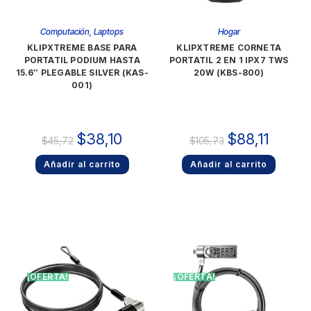
Computación
,
Laptops
Hogar
KLIPXTREME BASE PARA
KLIPXTREME CORNETA
PORTATIL PODIUM HASTA
PORTATIL 2 EN 1 IPX7 TWS
15.6″ PLEGABLE SILVER (KAS-
20W (KBS-800)
001)
$
38,10
$
88,11
$
45,72
$
105,73
Añadir al carrito
Añadir al carrito
¡OFERTA!
¡OFERTA!