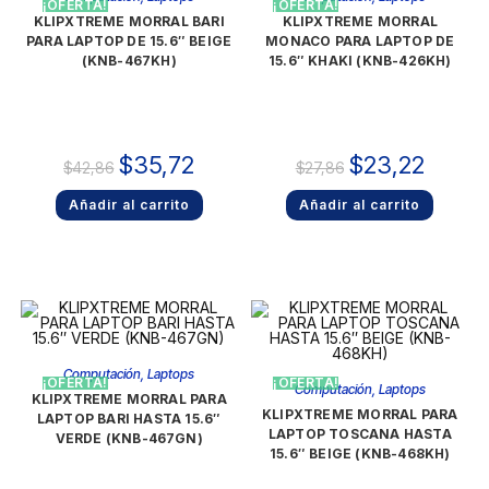
¡OFERTA!
¡OFERTA!
KLIPXTREME MORRAL BARI
KLIPXTREME MORRAL
PARA LAPTOP DE 15.6″ BEIGE
MONACO PARA LAPTOP DE
(KNB-467KH)
15.6″ KHAKI (KNB-426KH)
$
35,72
$
23,22
$
42,86
$
27,86
Añadir al carrito
Añadir al carrito
Computación
,
Laptops
¡OFERTA!
¡OFERTA!
Computación
,
Laptops
KLIPXTREME MORRAL PARA
KLIPXTREME MORRAL PARA
LAPTOP BARI HASTA 15.6″
LAPTOP TOSCANA HASTA
VERDE (KNB-467GN)
15.6″ BEIGE (KNB-468KH)