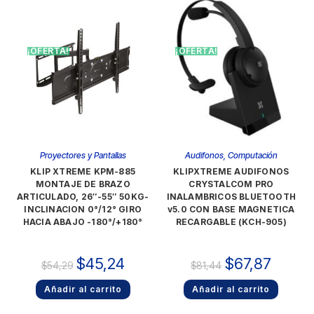
¡OFERTA!
¡OFERTA!
Proyectores y Pantallas
Audifonos
,
Computación
KLIP XTREME KPM-885
KLIPXTREME AUDIFONOS
MONTAJE DE BRAZO
CRYSTALCOM PRO
ARTICULADO, 26″-55″ 50KG-
INALAMBRICOS BLUETOOTH
INCLINACION 0°/12° GIRO
v5.0 CON BASE MAGNETICA
HACIA ABAJO -180°/+180°
RECARGABLE (KCH-905)
$
45,24
$
67,87
$
54,29
$
81,44
Añadir al carrito
Añadir al carrito