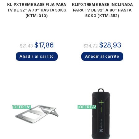
KLIPXTREME BASE FIJA PARA
KLIPXTREME BASE INCLINADA
TV DE 32″ A 70″ HASTA 50KG
PARA TV DE 32″ A 80″ HASTA
(KTM-010)
50KG (KTM-352)
$
17,86
$
28,93
$
21,43
$
34,72
Añadir al carrito
Añadir al carrito
¡OFERTA!
¡OFERTA!