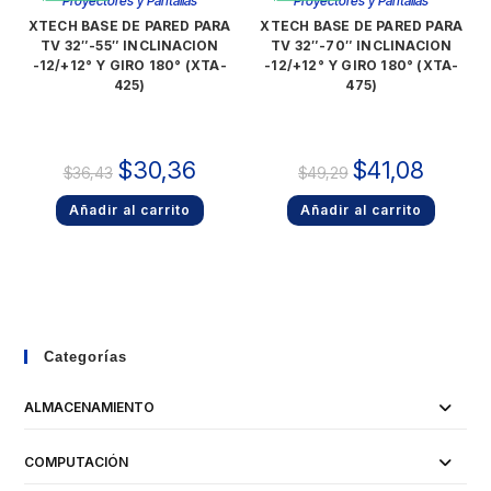
Proyectores y Pantallas
Proyectores y Pantallas
XTECH BASE DE PARED PARA
XTECH BASE DE PARED PARA
TV 32″-55″ INCLINACION
TV 32″-70″ INCLINACION
-12/+12° Y GIRO 180° (XTA-
-12/+12° Y GIRO 180° (XTA-
425)
475)
$
30,36
$
41,08
$
36,43
$
49,29
Añadir al carrito
Añadir al carrito
Categorías
ALMACENAMIENTO
COMPUTACIÓN