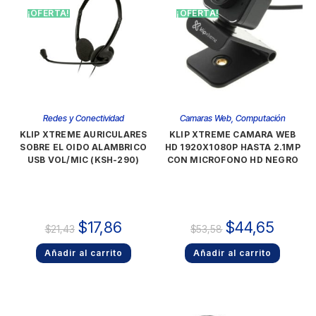
¡OFERTA!
¡OFERTA!
Redes y Conectividad
Camaras Web
,
Computación
KLIP XTREME AURICULARES
KLIP XTREME CAMARA WEB
SOBRE EL OIDO ALAMBRICO
HD 1920X1080P HASTA 2.1MP
USB VOL/MIC (KSH-290)
CON MICROFONO HD NEGRO
$
17,86
$
44,65
$
21,43
$
53,58
Añadir al carrito
Añadir al carrito