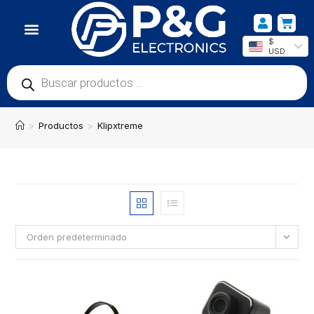
$
USD
NUESTRA UBICACIÓN
>
Productos
>
Klipxtreme
Orden predeterminado