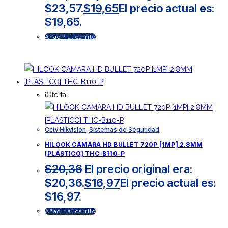
$23,57.
$
19,65
El precio actual es:
$19,65.
Añadir al carrito
¡Oferta!
Cctv Hikvision
,
Sistemas de Seguridad
HILOOK CAMARA HD BULLET 720P [1MP] 2.8MM
[PLÁSTICO] THC-B110-P
$
20,36
El precio original era:
$20,36.
$
16,97
El precio actual es:
$16,97.
Añadir al carrito