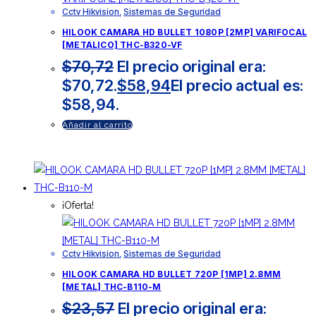
Cctv Hikvision
,
Sistemas de Seguridad
HILOOK CAMARA HD BULLET 1080P [2MP] VARIFOCAL
[METALICO] THC-B320-VF
$
70,72
El precio original era:
$70,72.
$
58,94
El precio actual es:
$58,94.
Añadir al carrito
¡Oferta!
Cctv Hikvision
,
Sistemas de Seguridad
HILOOK CAMARA HD BULLET 720P [1MP] 2.8MM
[METAL] THC-B110-M
$
23,57
El precio original era: