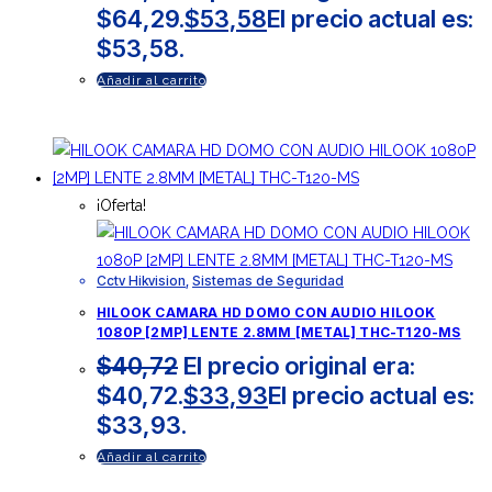
$64,29.
$
53,58
El precio actual es:
$53,58.
Añadir al carrito
¡Oferta!
Cctv Hikvision
,
Sistemas de Seguridad
HILOOK CAMARA HD DOMO CON AUDIO HILOOK
1080P [2MP] LENTE 2.8MM [METAL] THC-T120-MS
$
40,72
El precio original era:
$40,72.
$
33,93
El precio actual es:
$33,93.
Añadir al carrito