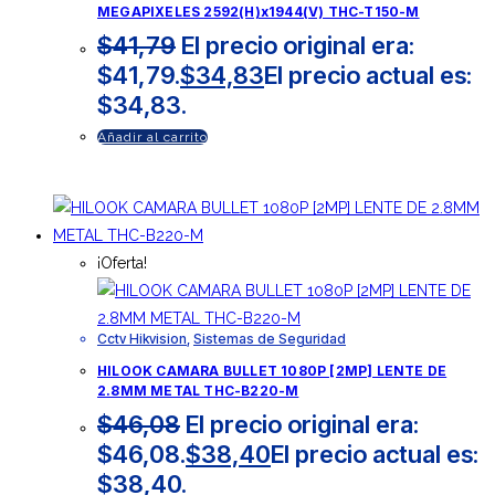
MEGAPIXELES 2592(H)x1944(V) THC-T150-M
$
41,79
El precio original era:
$41,79.
$
34,83
El precio actual es:
$34,83.
Añadir al carrito
¡Oferta!
Cctv Hikvision
,
Sistemas de Seguridad
HILOOK CAMARA BULLET 1080P [2MP] LENTE DE
2.8MM METAL THC-B220-M
$
46,08
El precio original era:
$46,08.
$
38,40
El precio actual es:
$38,40.