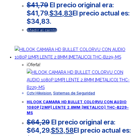
$
41,79
El precio original era:
$41,79.
$
34,83
El precio actual es:
$34,83.
Añadir al carrito
¡Oferta!
Cctv Hikvision
,
Sistemas de Seguridad
HILOOK CAMARA HD BULLET COLORVU CON AUDIO
1080P [2MP] LENTE 2.8MM [METALICO] THC-B229-
MS
$
64,29
El precio original era:
$64,29.
$
53,58
El precio actual es: