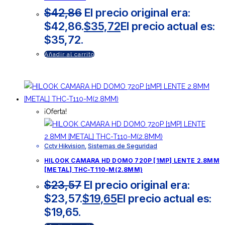
$
42,86
El precio original era:
$42,86.
$
35,72
El precio actual es:
$35,72.
Añadir al carrito
¡Oferta!
Cctv Hikvision
,
Sistemas de Seguridad
HILOOK CAMARA HD DOMO 720P [1MP] LENTE 2.8MM
[METAL] THC-T110-M(2.8MM)
$
23,57
El precio original era:
$23,57.
$
19,65
El precio actual es:
$19,65.