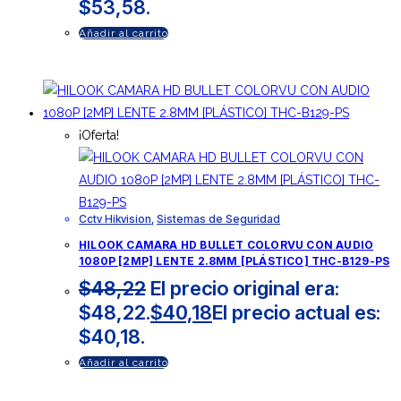
$53,58.
Añadir al carrito
¡Oferta!
Cctv Hikvision
,
Sistemas de Seguridad
HILOOK CAMARA HD BULLET COLORVU CON AUDIO
1080P [2MP] LENTE 2.8MM [PLÁSTICO] THC-B129-PS
$
48,22
El precio original era:
$48,22.
$
40,18
El precio actual es:
$40,18.
Añadir al carrito