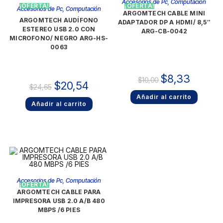
Accesorios de Pc
,
Computación
¡OFERTA!
¡OFERTA!
Accesorios de Pc
,
Computación
ARGOMTECH CABLE MINI
ARGOMTECH AUDÍFONO
ADAPTADOR DP A HDMI/ 8,5″
ESTEREO USB 2.0 CON
ARG-CB-0042
MICROFONO/ NEGRO ARG-HS-
0063
$
8,33
$
10,00
$
20,54
$
24,65
Añadir al carrito
Añadir al carrito
Accesorios de Pc
,
Computación
¡OFERTA!
ARGOMTECH CABLE PARA
IMPRESORA USB 2.0 A/B 480
MBPS /6 PIES