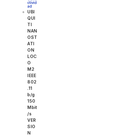
ctivid
ad
UBI
QUI
TI
NAN
OST
ATI
ON
LOC
O
M2
IEEE
802
.11
b/g
150
Mbit
/s
VER
SIO
N