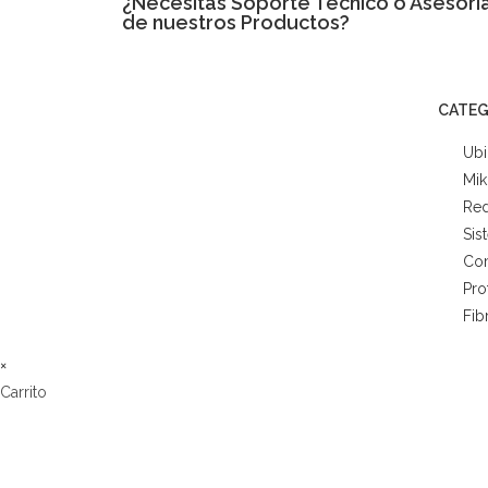
¿Necesitas
Soporte Técnico
o Asesoría
de nuestros Productos?
CATEG
Ubi
Mik
Red
Sis
Co
Pro
Fib
×
Carrito