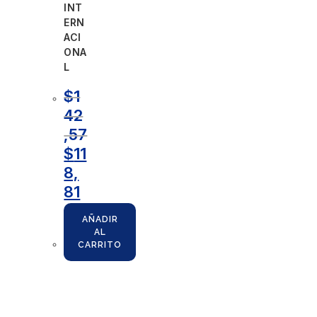
INT
ERN
ACI
ONA
L
$
1
42
,57
$
11
8,
81
AÑADIR
AL
CARRITO