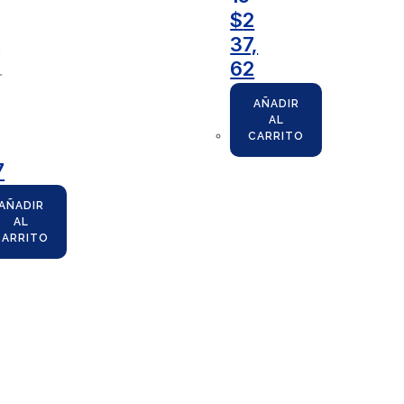
$
2
37,
3
62
,
AÑADIR
AL
CARRITO
7
AÑADIR
AL
CARRITO