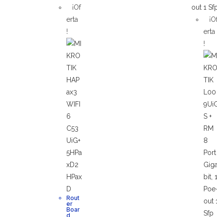
¡Of
erta
¡O
!
erta
!
Rout
er
Boar
d
,