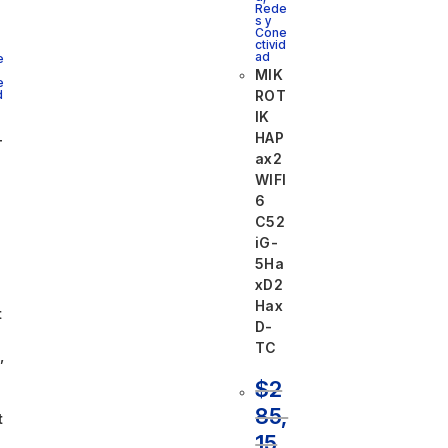
Rede
s y
Cone
ctivid
ad
e
MIK
e
d
ROT
IK
HAP
T
ax2
WIFI
0
6
C52
iG-
5Ha
xD2
Hax
t
D-
TC
,
$
2
85,
t
15