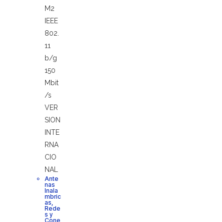
Ante
nas
Inala
mbric
as
,
Rede
s y
Cone