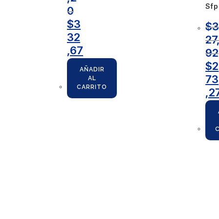
Sfp
0
$
3
$
32
27
,67
92
$
2
AÑADIR
73
AL
CARRITO
,2