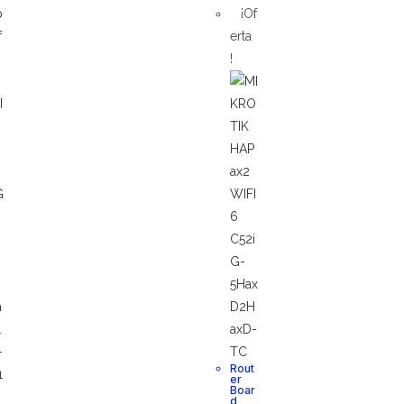
¡Of
f
erta
!
Rout
er
Boar
d
,