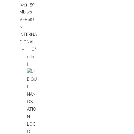
¡Of
erta
!