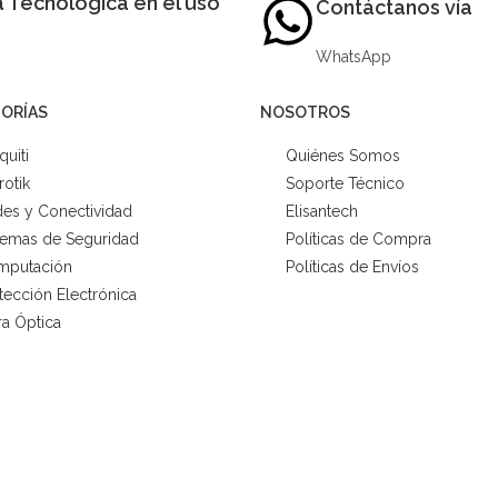
 Tecnológica en el uso
Contáctanos vía
WhatsApp
ORÍAS
NOSOTROS
quiti
Quiénes Somos
rotik
Soporte Técnico
es y Conectividad
Elisantech
temas de Seguridad
Políticas de Compra
mputación
Políticas de Envíos
tección Electrónica
ra Óptica