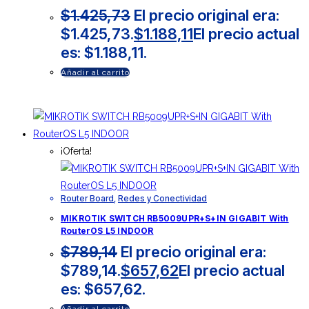
$
1.425,73
El precio original era:
$1.425,73.
$
1.188,11
El precio actual
es: $1.188,11.
Añadir al carrito
¡Oferta!
Router Board
,
Redes y Conectividad
MIKROTIK SWITCH RB5009UPR+S+IN GIGABIT With
RouterOS L5 INDOOR
$
789,14
El precio original era:
$789,14.
$
657,62
El precio actual
es: $657,62.
Añadir al carrito