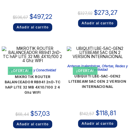
$
273,27
$
327,92
$
497,22
$
596,67
Añadir al carrito
Añadir al carrito
Antenas Inalambricas
,
Ofertas
,
Redes y
Conectividad
Ofertas
,
Redes y Conectividad
¡OFERTA!
¡OFERTA!
UBIQUITI LBE-5AC-GEN2
MIKROTIK ROUTER
LITEBEAM 5AC GEN 2 VERSION
BALANCEADOR RB941 2nD-TC
INTERNACIONAL
hAP LITE 32 MB 4X10/100 2 4
Ghz WIFI
$
118,81
$
57,03
$
142,57
$
68,44
Añadir al carrito
Añadir al carrito