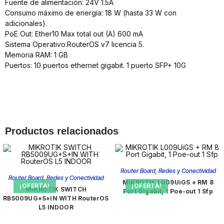
Fuente de alimentación: 24V 1.5A
Consumo máximo de energía: 18 W (hasta 33 W con
adicionales).
PoE Out: Ether10 Max total out (A) 600 mA
Sistema Operativo:RouterOS v7 licencia 5.
Memoria RAM: 1 GB
Puertos: 10 puertos ethernet gigabit. 1 puerto SFP+ 10G
Productos relacionados
Router Board
,
Redes y Conectividad
Router Board
,
Redes y Conectividad
MIKROTIK L009UiGS + RM 8
¡OFERTA!
¡OFERTA!
MIKROTIK SWITCH
Port Gigabit, 1 Poe-out 1 Sfp
RB5009UG+S+IN WITH RouterOS
L5 INDOOR