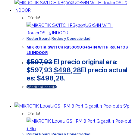
¡Oferta!
Router Board
,
Redes y Conectividad
MIKROTIK SWITCH RB5009UG+S+IN WITH RouterOS
L5 INDOOR
$
597,93
El precio original era:
$597,93.
$
498,28
El precio actual
es: $498,28.
Añadir al carrito
¡Oferta!
Router Board
,
Redes y Conectividad