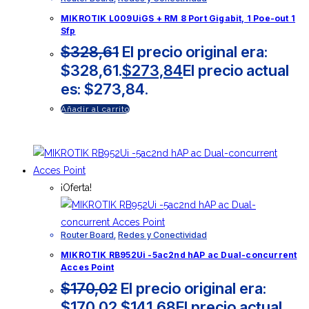
MIKROTIK L009UiGS + RM 8 Port Gigabit, 1 Poe-out 1
Sfp
$
328,61
El precio original era:
$328,61.
$
273,84
El precio actual
es: $273,84.
Añadir al carrito
¡Oferta!
Router Board
,
Redes y Conectividad
MIKROTIK RB952Ui -5ac2nd hAP ac Dual-concurrent
Acces Point
$
170,02
El precio original era:
$170,02.
$
141,68
El precio actual