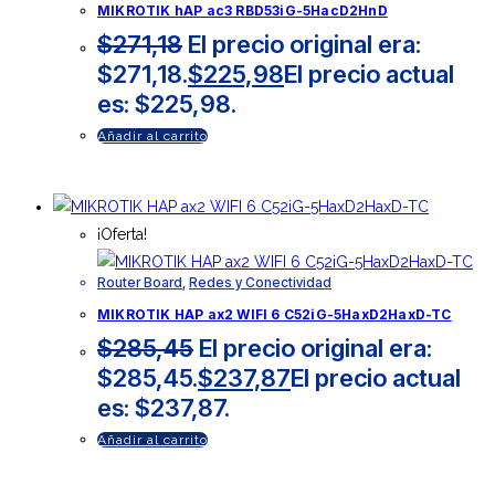
MIKROTIK hAP ac3 RBD53iG-5HacD2HnD
$
271,18
El precio original era:
$271,18.
$
225,98
El precio actual
es: $225,98.
Añadir al carrito
¡Oferta!
Router Board
,
Redes y Conectividad
MIKROTIK HAP ax2 WIFI 6 C52iG-5HaxD2HaxD-TC
$
285,45
El precio original era:
$285,45.
$
237,87
El precio actual
es: $237,87.
Añadir al carrito