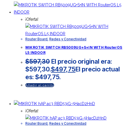
¡Oferta!
Router Board
,
Redes y Conectividad
MIKROTIK SWITCH RB5009UG+S+IN WITH RouterOS
L5 INDOOR
$
597,30
El precio original era:
$597,30.
$
497,75
El precio actual
es: $497,75.
Añadir al carrito
¡Oferta!
Router Board
,
Redes y Conectividad