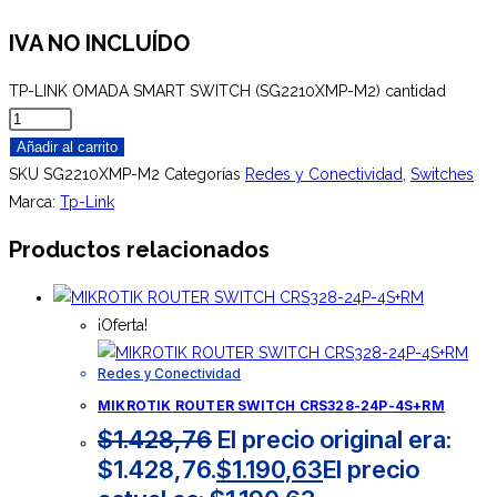
IVA NO INCLUÍDO
TP-LINK OMADA SMART SWITCH (SG2210XMP-M2) cantidad
Añadir al carrito
SKU
SG2210XMP-M2
Categorías
Redes y Conectividad
,
Switches
Marca:
Tp-Link
Productos relacionados
¡Oferta!
Redes y Conectividad
MIKROTIK ROUTER SWITCH CRS328-24P-4S+RM
$
1.428,76
El precio original era:
$1.428,76.
$
1.190,63
El precio