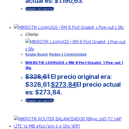
actual es: $1.190,63.
Añadir al carrito
¡Oferta!
Router Board
,
Redes y Conectividad
MIKROTIK L009UiGS + RM 8 Port Gigabit, 1 Poe-out 1
Sfp
$
328,61
El precio original era:
$328,61.
$
273,84
El precio actual
es: $273,84.
Añadir al carrito