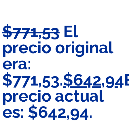
$
771,53
El
precio original
era:
$771,53.
$
642,94
precio actual
es: $642,94.