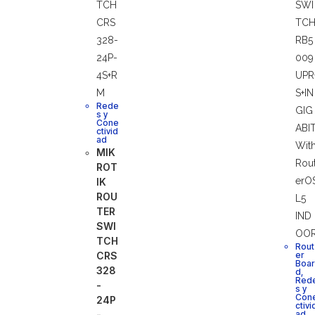
Rede
s y
Cone
ctivid
ad
MIK
ROT
IK
ROU
TER
SWI
TCH
Rout
CRS
er
Boar
328
d
,
Red
-
s y
Con
24P
ctivi
-
ad