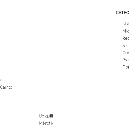
CATEG
Ubi
Mik
Red
Sis
Co
Pro
Fib
×
Carrito
Ubiquiti
Mikrotik