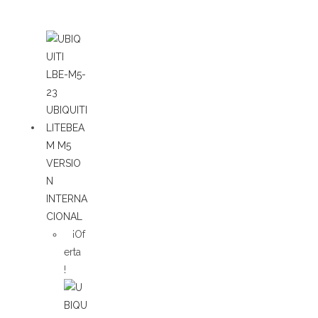
¡Of
erta
!