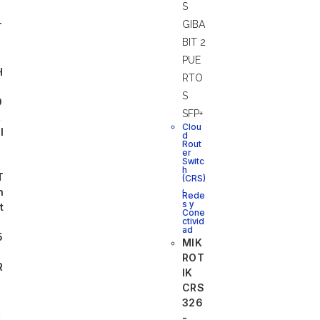
T
I
H
9
R
Clou
I
d
Rout
er
Switc
h
T
(CRS)
,
h
Rede
s y
t
Cone
ctivid
ad
5
MIK
ROT
R
IK
CRS
326
9
-