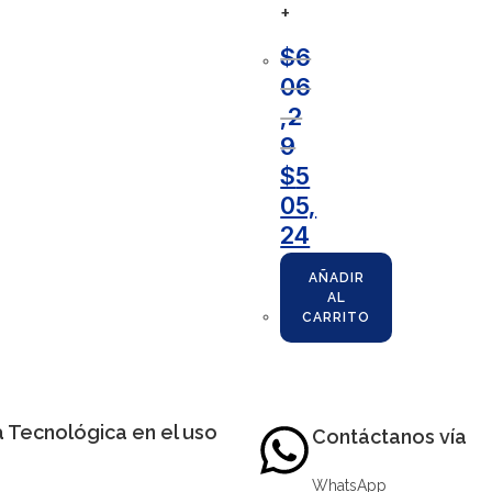
+
$
6
06
,2
9
$
5
05,
24
AÑADIR
AL
CARRITO
 Tecnológica en el uso
Contáctanos vía
WhatsApp