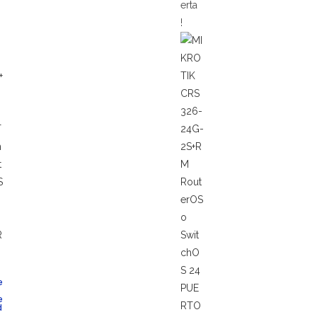
erta
!
e
e
d