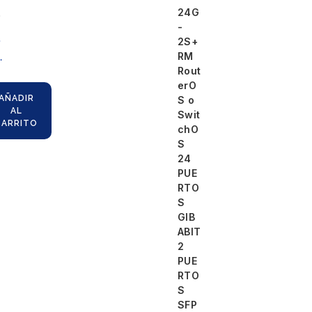
4
24G
-
6
2S+
,
RM
Rout
erO
AÑADIR
S o
AL
Swit
CARRITO
chO
S
24
PUE
RTO
S
GIB
ABIT
2
PUE
RTO
S
SFP