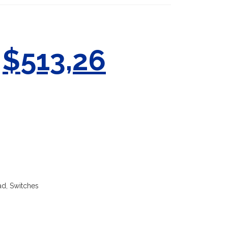
$
513,26
ad
,
Switches