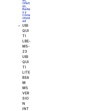
as
,
Ofert
as
,
Rede
s y
Cone
ctivid
ad
UBI
QUI
TI
LBE-
M5-
23
UBI
QUI
TI
LITE
BEA
M
M5
VER
SIO
N
INT