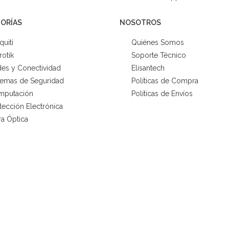
ORÍAS
NOSOTROS
quiti
Quiénes Somos
rotik
Soporte Técnico
es y Conectividad
Elisantech
temas de Seguridad
Políticas de Compra
mputación
Políticas de Envíos
tección Electrónica
ra Óptica