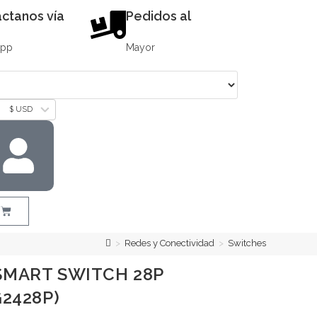
ctanos vía
Pedidos al
App
Mayor
$ USD
>
Redes y Conectividad
>
Switches
SMART SWITCH 28P
G2428P)