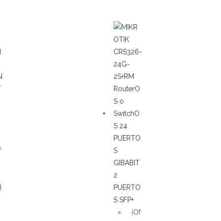
f
¡Of