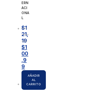
ERN
ACI
ONA
L
$
1
21,
19
$
1
00
,9
9
AÑADIR
AL
CARRITO