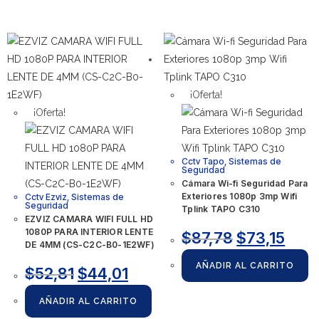
¡Oferta!
¡Oferta!
Cctv Tapo
,
Sistemas de
Seguridad
Cámara Wi-fi Seguridad Para
Exteriores 1080p 3mp Wifi
Cctv Ezviz
,
Sistemas de
Seguridad
Tplink TAPO C310
EZVIZ CAMARA WIFI FULL HD
1080P PARA INTERIOR LENTE
$
87,78
$
73,15
DE 4MM (CS-C2C-B0-1E2WF)
AÑADIR AL CARRITO
$
52,81
$
44,01
AÑADIR AL CARRITO