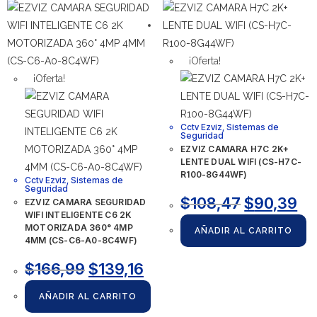
¡Oferta!
¡Oferta!
Cctv Ezviz
,
Sistemas de
Seguridad
EZVIZ CAMARA H7C 2K+
LENTE DUAL WIFI (CS-H7C-
R100-8G44WF)
Cctv Ezviz
,
Sistemas de
Seguridad
$
108,47
$
90,39
EZVIZ CAMARA SEGURIDAD
WIFI INTELIGENTE C6 2K
MOTORIZADA 360° 4MP
AÑADIR AL CARRITO
4MM (CS-C6-A0-8C4WF)
$
166,99
$
139,16
AÑADIR AL CARRITO