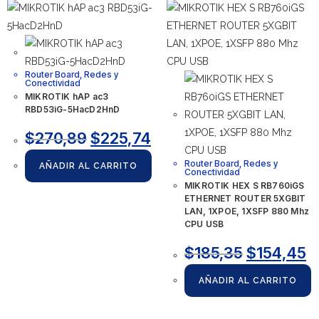
Router Board
,
Redes y
Conectividad
MIKROTIK hAP ac3
RBD53iG-5HacD2HnD
$
270,89
$
225,74
Router Board
,
Redes y
AÑADIR AL CARRITO
Conectividad
MIKROTIK HEX S RB760iGS
ETHERNET ROUTER 5XGBIT
LAN, 1XPOE, 1XSFP 880 Mhz
CPU USB
$
185,35
$
154,45
AÑADIR AL CARRITO