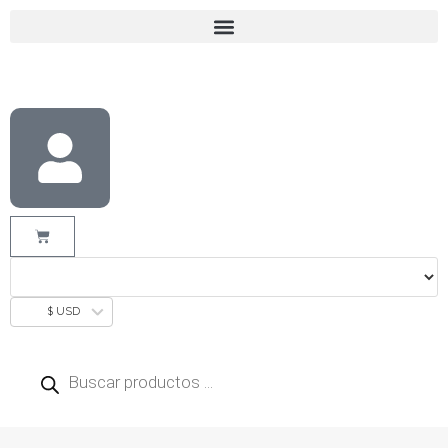
$ USD