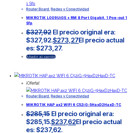
Router Board
,
Redes y Conectividad
MIKROTIK L009UiGS + RM 8 Port Gigabit, 1 Poe-out 1
Sfp
$
327,92
El precio original era:
$327,92.
$
273,27
El precio actual
es: $273,27.
Añadir al carrito
¡Oferta!
Router Board
,
Redes y Conectividad
MIKROTIK HAP ax2 WIFI 6 C52iG-5HaxD2HaxD-TC
$
285,15
El precio original era:
$285,15.
$
237,62
El precio actual
es: $237,62.