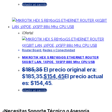
Añadir al carrito
¡Oferta!
Router Board
,
Redes y Conectividad
MIKROTIK HEX S RB760iGS ETHERNET ROUTER
5XGBIT LAN, 1XPOE, 1XSFP 880 Mhz CPU USB
$
185,35
El precio original era:
$185,35.
$
154,45
El precio actual
es: $154,45.
Añadir al carrito
¿Necesitas
Soporte Técnico
o Asesoría