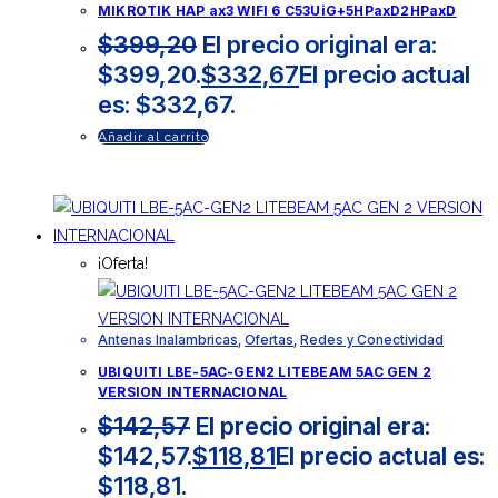
MIKROTIK HAP ax3 WIFI 6 C53UiG+5HPaxD2HPaxD
$
399,20
El precio original era:
$399,20.
$
332,67
El precio actual
es: $332,67.
Añadir al carrito
¡Oferta!
Antenas Inalambricas
,
Ofertas
,
Redes y Conectividad
UBIQUITI LBE-5AC-GEN2 LITEBEAM 5AC GEN 2
VERSION INTERNACIONAL
$
142,57
El precio original era:
$142,57.
$
118,81
El precio actual es:
$118,81.