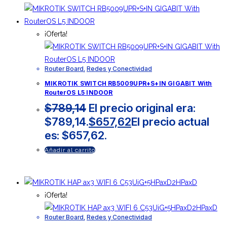
¡Oferta!
Router Board
,
Redes y Conectividad
MIKROTIK SWITCH RB5009UPR+S+IN GIGABIT With
RouterOS L5 INDOOR
$
789,14
El precio original era:
$789,14.
$
657,62
El precio actual
es: $657,62.
Añadir al carrito
¡Oferta!
Router Board
,
Redes y Conectividad