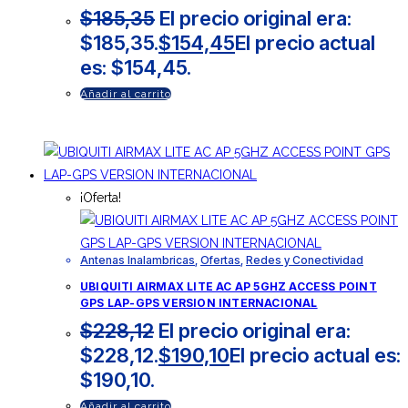
$
185,35
El precio original era:
$185,35.
$
154,45
El precio actual
es: $154,45.
Añadir al carrito
¡Oferta!
Antenas Inalambricas
,
Ofertas
,
Redes y Conectividad
UBIQUITI AIRMAX LITE AC AP 5GHZ ACCESS POINT
GPS LAP-GPS VERSION INTERNACIONAL
$
228,12
El precio original era:
$228,12.
$
190,10
El precio actual es:
$190,10.
Añadir al carrito