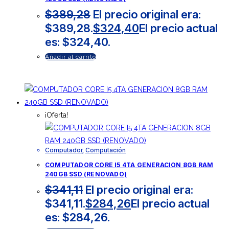
$
389,28
El precio original era:
$389,28.
$
324,40
El precio actual
es: $324,40.
Añadir al carrito
¡Oferta!
Computador
,
Computación
COMPUTADOR CORE I5 4TA GENERACION 8GB RAM
240GB SSD (RENOVADO)
$
341,11
El precio original era:
$341,11.
$
284,26
El precio actual
es: $284,26.