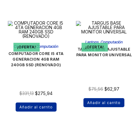
Laptops
,
Computación
Computador
,
Computación
¡OFERTA!
¡OFERTA!
TARGUS BASE AJUSTABLE
COMPUTADOR CORE I5 4TA
PARA MONITOR UNIVERSAL
GENERACION 4GB RAM
240GB SSD (RENOVADO)
$
75,56
$
62,97
$
331,13
$
275,94
Añadir al carrito
Añadir al carrito