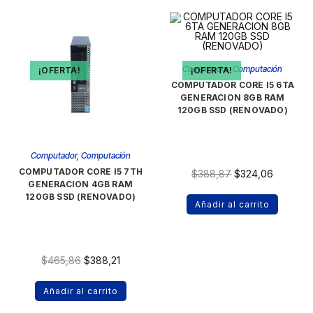
Computador
,
Computación
¡OFERTA!
¡OFERTA!
COMPUTADOR CORE I5 6TA
GENERACION 8GB RAM
120GB SSD (RENOVADO)
Computador
,
Computación
COMPUTADOR CORE I5 7TH
$
388,87
$
324,06
GENERACION 4GB RAM
120GB SSD (RENOVADO)
Añadir al carrito
$
465,86
$
388,21
Añadir al carrito