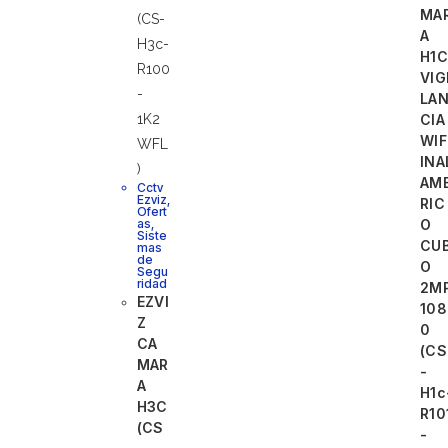
MA
A
H1C
VIG
LA
CIA
WIF
INA
AM
Cctv
Ezviz
,
RIC
Ofert
as
,
O
Siste
CU
mas
de
O
Segu
ridad
2M
EZVI
108
Z
0
CA
(CS
MAR
-
A
H1c
H3C
R10
(CS
-