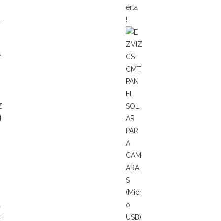
erta
!
f