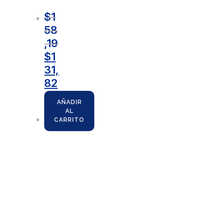
$
1
58
,19
$
1
31,
82
AÑADIR
AL
CARRITO