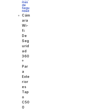
mas
de
Segu
ridad
Cám
ara
Wi-
fi
De
Seg
urid
ad
360
º
Par
a
Exte
rior
es
Tap
o
C50
0