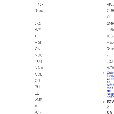
Cctv
Ezvi
Ofer
as
,
Sist
mas
de
Seg
rida
EZV
Z
CA