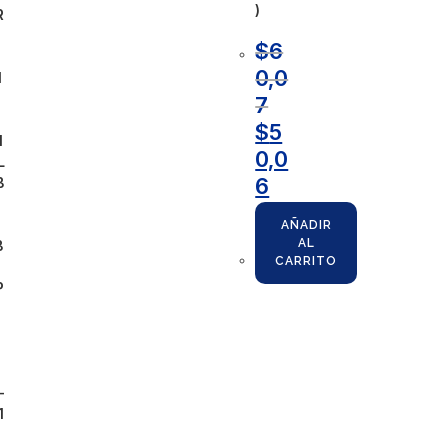
)
R
$
6
0,0
I
N
7
$
5
I
0,0
L
6
B
AÑADIR
AL
B
CARRITO
P
-
1