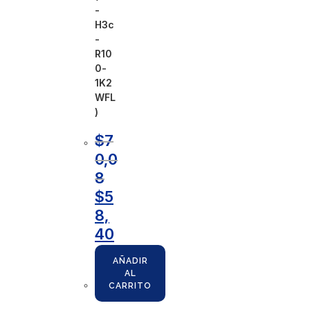
-
H3c
-
R10
0-
1K2
WFL
)
$
7
0,0
8
$
5
8,
40
AÑADIR
AL
CARRITO