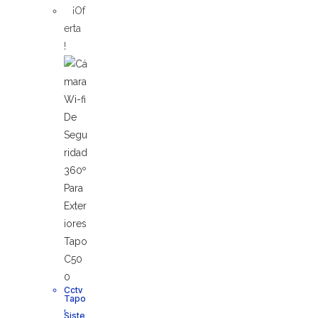
¡Of
erta
!
Cctv
Tapo
,
Siste