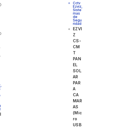
Cctv
Ezviz
,
Siste
mas
de
Segu
ridad
EZVI
Z
CS-
CM
T
PAN
EL
SOL
AR
PAR
z
,
t
A
CA
e
MAR
u
AS
d
(Mic
I
ro
USB