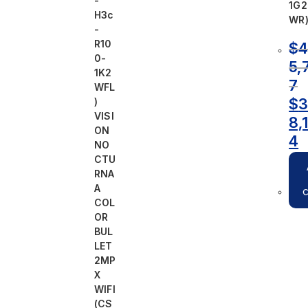
-
1G2
H3c
WR
-
R10
$
0-
5,
1K2
7
WFL
$
)
VISI
8,
ON
4
NO
CTU
RNA
A
COL
OR
BUL
LET
2MP
X
WIFI
(CS