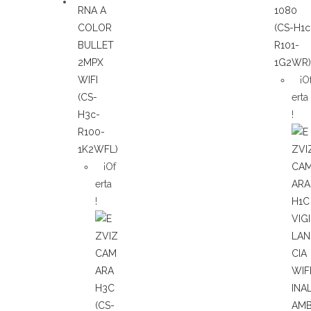
¡O
erta
!
¡Of
erta
!