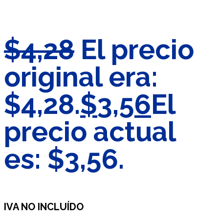
$
4,28
El precio
original era:
$4,28.
$
3,56
El
precio actual
es: $3,56.
IVA NO INCLUÍDO