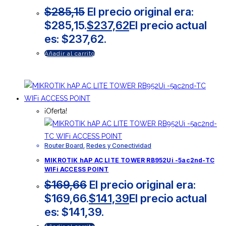
$
285,15
El precio original era:
$285,15.
$
237,62
El precio actual
es: $237,62.
Añadir al carrito
¡Oferta!
Router Board
,
Redes y Conectividad
MIKROTIK hAP AC LITE TOWER RB952Ui -5ac2nd-TC
WIFi ACCESS POINT
$
169,66
El precio original era:
$169,66.
$
141,39
El precio actual
es: $141,39.