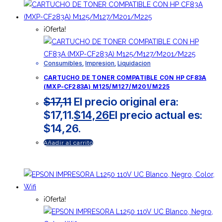
¡Oferta!
Consumibles
,
Impresion
,
Liquidacion
CARTUCHO DE TONER COMPATIBLE CON HP CF83A
(MXP-CF283A) M125/M127/M201/M225
$
17,11
El precio original era:
$17,11.
$
14,26
El precio actual es:
$14,26.
Añadir al carrito
¡Oferta!