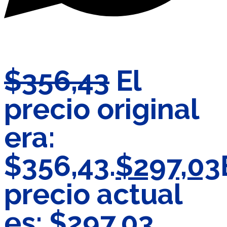
$
356,43
El
precio original
era:
$356,43.
$
297,03
precio actual
es: $297,03.