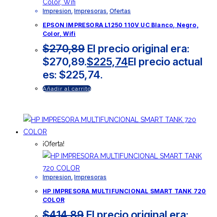
Impresion
,
Impresoras
,
Ofertas
EPSON IMPRESORA L1250 110V UC Blanco, Negro,
Color, Wifi
$
270,89
El precio original era:
$270,89.
$
225,74
El precio actual
es: $225,74.
Añadir al carrito
¡Oferta!
Impresion
,
Impresoras
HP IMPRESORA MULTIFUNCIONAL SMART TANK 720
COLOR
$
414,89
El precio original era: