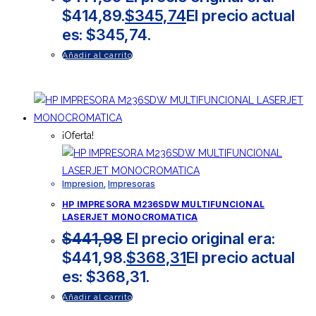
$414,89.
$
345,74
El precio actual
es: $345,74.
Añadir al carrito
¡Oferta!
Impresion
,
Impresoras
HP IMPRESORA M236SDW MULTIFUNCIONAL
LASERJET MONOCROMATICA
$
441,98
El precio original era:
$441,98.
$
368,31
El precio actual
es: $368,31.
Añadir al carrito