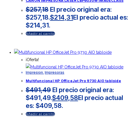
CANON IMPRESORA LASER LBP6030W IMAGECLASS
$
257,18
El precio original era:
$257,18.
$
214,31
El precio actual es:
$214,31.
Añadir al carrito
¡Oferta!
Impresion
,
Impresoras
Multifuncional HP OfficeJet Pro 9730 AIO tabloide
$
491,49
El precio original era:
$491,49.
$
409,58
El precio actual
es: $409,58.
Añadir al carrito