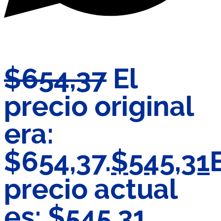
$
654,37
El
precio original
era:
$654,37.
$
545,31
precio actual
es: $545,31.