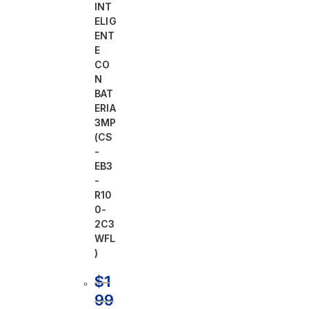
INT
ELIG
ENT
E
CO
N
BAT
ERIA
3MP
(CS
-
EB3
-
R10
0-
2C3
WFL
)
$
1
99