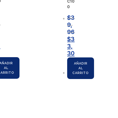
0
C10
0
$
3
,
9,
96
$
3
,
3,
30
AÑADIR
AÑADIR
AL
AL
CARRITO
CARRITO