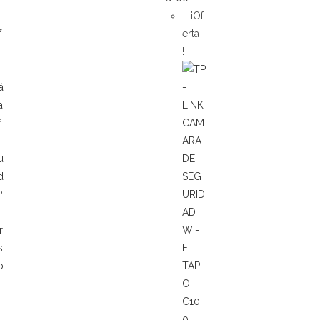
¡Of
f
erta
!