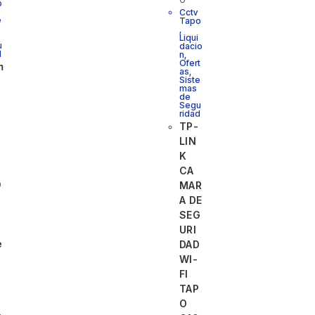
o
Cctv
e
Tapo
,
Liqui
u
dacio
d
n
,
Ofert
m
as
,
Siste
mas
de
Segu
ridad
TP-
g
LIN
d
K
CA
0
MAR
A DE
SEG
URI
e
DAD
WI-
FI
TAP
O