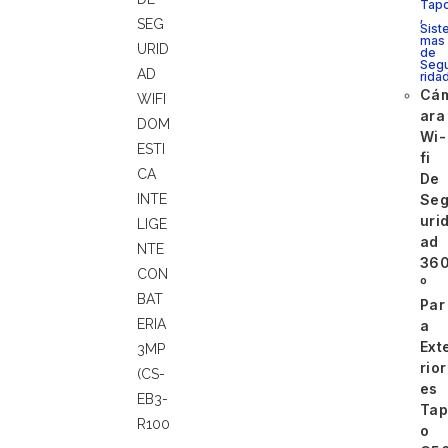
Tap
,
Sist
mas
de
Seg
rida
Cá
ara
Wi-
fi
De
Se
uri
ad
36
º
Par
a
Ext
rior
es
Tap
o