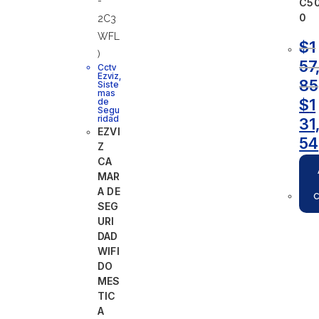
C5
0
$
1
57
Cctv
Ezviz
,
85
Siste
mas
$
1
de
Segu
ridad
31
EZVI
54
Z
CA
MAR
A DE
SEG
URI
DAD
WIFI
DO
MES
TIC
A