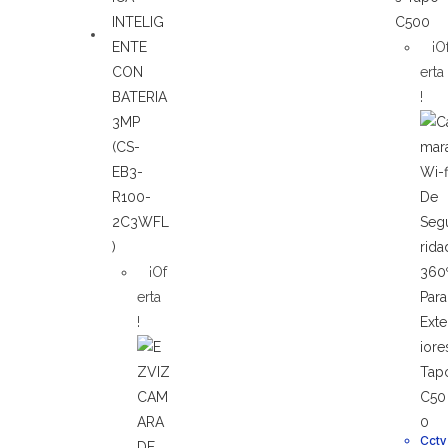
¡O
erta
!
¡Of
erta
!
Cctv