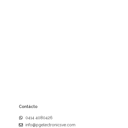
Contácto
0414 4080426
info@pgelectronicsve.com