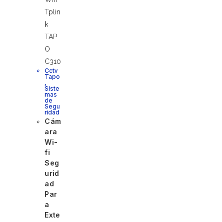
Cctv
Tapo
,
Siste
mas
de
Segu
ridad
Cám
ara
Wi-
fi
Seg
urid
ad
Par
a
Exte