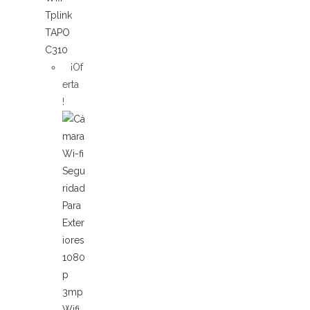
¡Of
erta
!