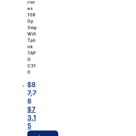
rior
es
108
0p
3mp
Wifi
Tpli
nk
TAP
O
C31
0
$
8
7,7
8
$
7
3,1
5