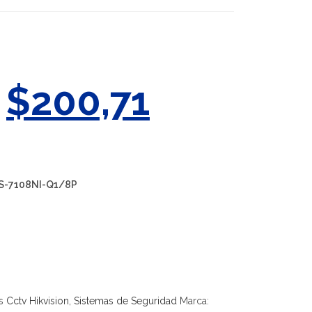
$
200,71
DS-7108NI-Q1/8P
s
Cctv Hikvision
,
Sistemas de Seguridad
Marca: