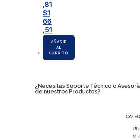
,81
$
1
66
,51
AÑADIR
AL
CARRITO
¿Necesitas
Soporte Técnico
o Asesoría
de nuestros Productos?
CATEG
Ubi
Mik