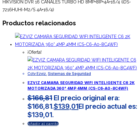
HIKVISION DVR 16 CANALES TURBO HD 8MP+8IP+4A+16/4 (iDS-
7216HUHI-M2/S 4A+16/4)
Productos relacionados
¡Oferta!
Cctv Ezviz
,
Sistemas de Seguridad
EZVIZ CAMARA SEGURIDAD WIFI INTELIGENTE C6 2K
MOTORIZADA 360° 4MP 4MM (CS-C6-A0-8C4WF)
$
166,81
El precio original era:
$166,81.
$
139,01
El precio actual es:
$139,01.
Añadir al carrito