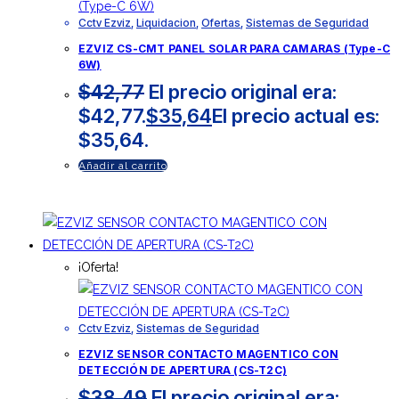
Cctv Ezviz
,
Liquidacion
,
Ofertas
,
Sistemas de Seguridad
EZVIZ CS-CMT PANEL SOLAR PARA CAMARAS (Type-C
6W)
$
42,77
El precio original era:
$42,77.
$
35,64
El precio actual es:
$35,64.
Añadir al carrito
¡Oferta!
Cctv Ezviz
,
Sistemas de Seguridad
EZVIZ SENSOR CONTACTO MAGENTICO CON
DETECCIÓN DE APERTURA (CS-T2C)
$
38,49
El precio original era: