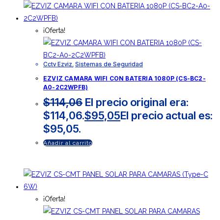
¡Oferta!
Cctv Ezviz
,
Sistemas de Seguridad
EZVIZ CAMARA WIFI CON BATERIA 1080P (CS-BC2-
A0-2C2WPFB)
$
114,06
El precio original era:
$114,06.
$
95,05
El precio actual es:
$95,05.
Añadir al carrito
¡Oferta!