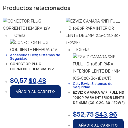
Productos relacionados
¡Oferta!
¡Oferta!
Accesorios Cctv
,
Sistemas de
Seguridad
CONECTOR PLUG
CORRIENTE HEMBRA 12V
$
0,57
$
0,48
Cctv Ezviz
,
Sistemas de
Seguridad
AÑADIR AL CARRITO
EZVIZ CAMARA WIFI FULL HD
1080P PARA INTERIOR LENTE
DE 4MM (CS-C2C-B0-1E2WF)
$
52,75
$
43,96
AÑADIR AL CARRITO