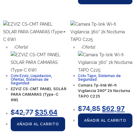
¡Oferta!
¡Oferta!
Cctv Ezviz
,
Liquidacion
,
Cctv Tapo
,
Sistemas de
Ofertas
,
Sistemas de
Seguridad
Seguridad
Camara Tp-link Wi-fi
EZVIZ CS-CMT PANEL SOLAR
Vigilancia 360° 2k Nocturna
PARA CAMARAS (Type-C
TAPO C225
6W)
$
74,85
$
62,97
$
42,77
$
35,64
AÑADIR AL CARRITO
AÑADIR AL CARRITO