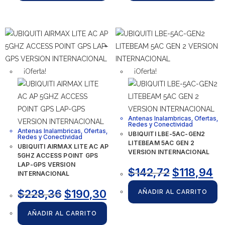
¡Oferta!
¡Oferta!
Antenas Inalambricas
,
Ofertas
,
Redes y Conectividad
Antenas Inalambricas
,
Ofertas
,
UBIQUITI LBE-5AC-GEN2
Redes y Conectividad
LITEBEAM 5AC GEN 2
UBIQUITI AIRMAX LITE AC AP
VERSION INTERNACIONAL
5GHZ ACCESS POINT GPS
LAP-GPS VERSION
$
142,72
$
118,94
INTERNACIONAL
$
228,36
$
190,30
AÑADIR AL CARRITO
AÑADIR AL CARRITO