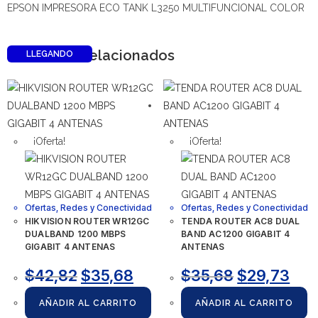
EPSON IMPRESORA ECO TANK L3250 MULTIFUNCIONAL COLOR
Productos relacionados
LLEGANDO
¡Oferta!
¡Oferta!
Ofertas
,
Redes y Conectividad
Ofertas
,
Redes y Conectividad
HIKVISION ROUTER WR12GC
TENDA ROUTER AC8 DUAL
DUALBAND 1200 MBPS
BAND AC1200 GIGABIT 4
GIGABIT 4 ANTENAS
ANTENAS
$
42,82
$
35,68
$
35,68
$
29,73
AÑADIR AL CARRITO
AÑADIR AL CARRITO