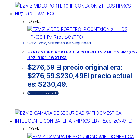
¡Oferta!
Cctv Ezviz
,
Sistemas de Seguridad
EZVIZ VIDEO PORTERO IP CONEXION 2 HILOS HP7(CS-
HP7-R101-1W2TFC)
$
276,59
El precio original era:
$276,59.
$
230,49
El precio actual
es: $230,49.
Añadir al carrito
¡Oferta!