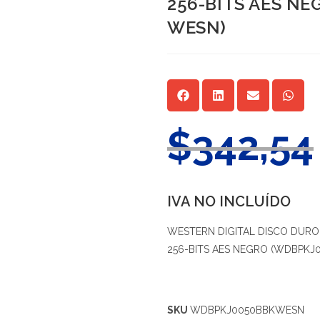
256-BITS AES N
WESN)
$
342,54
IVA NO INCLUÍDO
WESTERN DIGITAL DISCO DURO 
256-BITS AES NEGRO (WDBPKJ
SKU
WDBPKJ0050BBKWESN