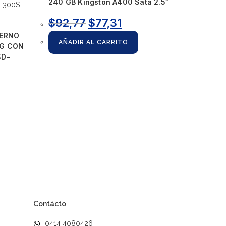
240 GB Kingston A400 Sata 2.5″
$
92,77
$
77,31
TERNO
AÑADIR AL CARRITO
2G CON
SD-
Contácto
0414 4080426