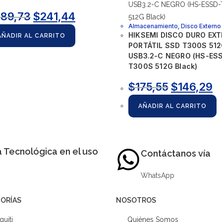
289,73
$
241,44
Almacenamiento
,
Disco Externo
HIKSEMI DISCO DURO EX
AÑADIR AL CARRITO
PORTÁTIL SSD T300S 51
USB3.2-C NEGRO (HS-ES
T300S 512G Black)
$
175,55
$
146,29
AÑADIR AL CARRITO
 Tecnológica en el uso
Contáctanos vía
WhatsApp
ORÍAS
NOSOTROS
quiti
Quiénes Somos