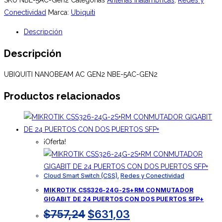
GEN2
Conectividad
Marca:
Ubiquiti
NBE-
Descripción
5AC-
GEN2
Descripción
cantidad
UBIQUITI NANOBEAM AC GEN2 NBE-5AC-GEN2
Productos relacionados
¡Oferta!
Cloud Smart Switch (CSS)
,
Redes y Conectividad
MIKROTIK CSS326-24G-2S+RM CONMUTADOR
GIGABIT DE 24 PUERTOS CON DOS PUERTOS SFP+
El
El
$
757,24
$
631,03