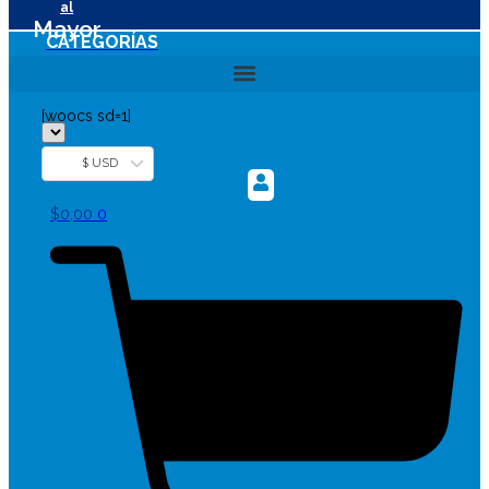
al
Mayor
CATEGORÍAS
[woocs sd=1]
$ USD
$
0,00
0