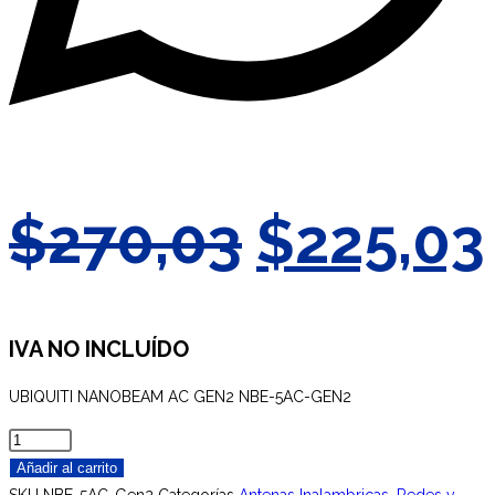
El
$
270,03
$
225,03
precio
original
IVA NO INCLUÍDO
UBIQUITI NANOBEAM AC GEN2 NBE-5AC-GEN2
era:
UBIQUITI
$270,03
NANOBEAM
Añadir al carrito
AC
SKU
NBE-5AC-Gen2
Categorías
Antenas Inalambricas
,
Redes y