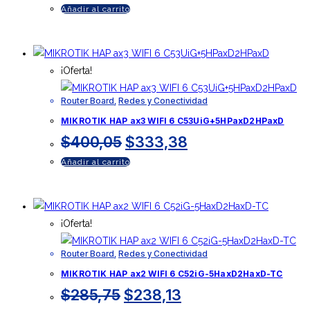
precio
precio
Añadir al carrito
original
actual
era:
es:
$757,24.
$631,03.
¡Oferta!
Router Board
,
Redes y Conectividad
MIKROTIK HAP ax3 WIFI 6 C53UiG+5HPaxD2HPaxD
El
El
$
400,05
$
333,38
precio
precio
Añadir al carrito
original
actual
era:
es:
$400,05.
$333,38.
¡Oferta!
Router Board
,
Redes y Conectividad
MIKROTIK HAP ax2 WIFI 6 C52iG-5HaxD2HaxD-TC
El
El
$
285,75
$
238,13
precio
precio