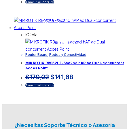
Añadir al carrito
original
actual
era:
es:
$285,75.
$238,13.
¡Oferta!
Router Board
,
Redes y Conectividad
MIKROTIK RB952Ui -5ac2nd hAP ac Dual-concurrent
Acces Point
El
El
$
170,02
$
141,68
precio
precio
Añadir al carrito
original
actual
era:
es:
$170,02.
$141,68.
¿Necesitas
Soporte Técnico
o Asesoría