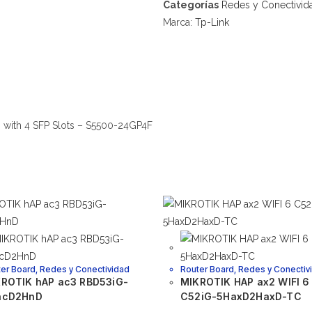
Categorías
Redes y Conectivid
Marca:
Tp-Link
 with 4 SFP Slots – S5500-24GP4F
er Board
,
Redes y Conectividad
Router Board
,
Redes y Conectiv
ROTIK hAP ac3 RBD53iG-
MIKROTIK HAP ax2 WIFI 6
acD2HnD
C52iG-5HaxD2HaxD-TC