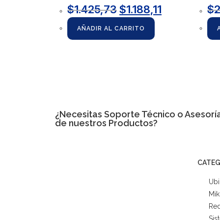
$
1.425,73
$
1.188,11
$
AÑADIR AL CARRITO
¿Necesitas
Soporte Técnico
o Asesoría
de nuestros Productos?
CATEG
Ubi
Mik
Red
Sis