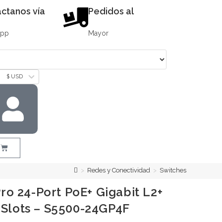
ctanos vía
Pedidos al
App
Mayor
$ USD
>
Redes y Conectividad
>
Switches
o 24-Port PoE+ Gigabit L2+
 Slots – S5500-24GP4F