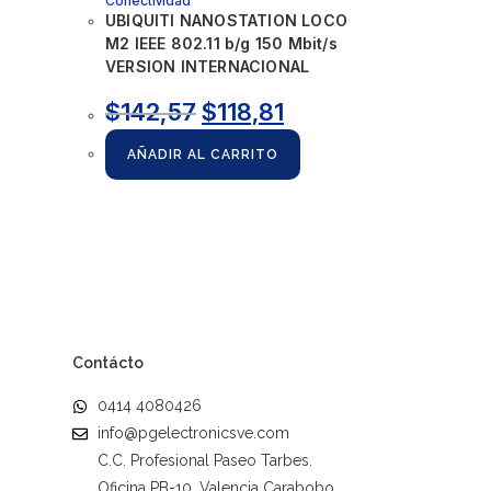
Conectividad
UBIQUITI NANOSTATION LOCO
M2 IEEE 802.11 b/g 150 Mbit/s
VERSION INTERNACIONAL
$
142,57
$
118,81
AÑADIR AL CARRITO
Contácto
0414 4080426
info@pgelectronicsve.com
C.C. Profesional Paseo Tarbes.
Oficina PB-10. Valencia Carabobo