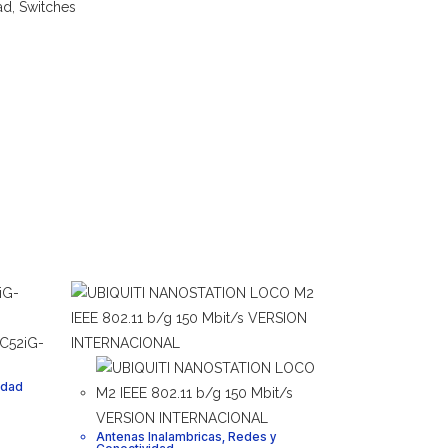
ad
,
Switches
idad
Antenas Inalambricas
,
Redes y