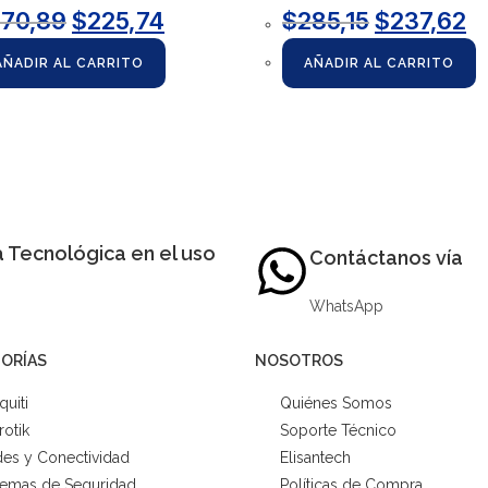
270,89
$
225,74
$
285,15
$
237,62
AÑADIR AL CARRITO
AÑADIR AL CARRITO
 Tecnológica en el uso
Contáctanos vía
WhatsApp
ORÍAS
NOSOTROS
quiti
Quiénes Somos
rotik
Soporte Técnico
es y Conectividad
Elisantech
temas de Seguridad
Políticas de Compra