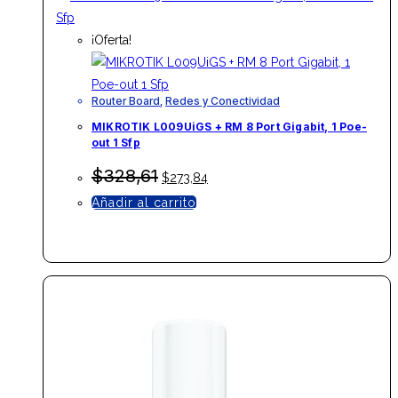
¡Oferta!
Router Board
,
Redes y Conectividad
MIKROTIK L009UiGS + RM 8 Port Gigabit, 1 Poe-
out 1 Sfp
El
El
$
328,61
$
273,84
precio
precio
Añadir al carrito
original
actual
era:
es:
$328,61.
$273,84.