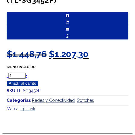
(TL-SG3452P)
El
El
$
1.448,76
$
1.207,30
precio
precio
IVA NO INCLUÍDO
original
actual
TP-
-
+
era:
es:
LINK
Añadir al carrito
$1.448,76.
$1.207,30.
MANAGED
SKU
TL-SG3452P
SWITCH
Categorías
Redes y Conectividad
,
Switches
JETSTREAM
Marca:
Tp-Link
52P
GIGABIT
POE+