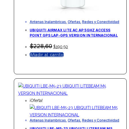
Antenas Inalambricas
,
Ofertas
,
Redes y Conectividad
UBIQUITI AIRMAX LITE AC AP 5GHZ ACCESS
POINT GPS LAP-GPS VERSION INTERNACIONAL
El
El
$
228,60
$
190,50
precio
precio
Añadir al carrito
original
actual
era:
es:
$228,60.
$190,50.
¡Oferta!
Antenas Inalambricas
,
Ofertas
,
Redes y Conectividad
UBIQUITI LBE-M5-23 UBIQUITI LITEBEAM M5