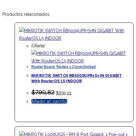
(TL-
SG3452P)
Productos relacionados
cantidad
¡Oferta!
Router Board
,
Redes y Conectividad
MIKROTIK SWITCH RB5009UPR+S+IN GIGABIT
With RouterOS L5 INDOOR
El
El
$
790,82
$
659,01
precio
precio
Añadir al carrito
original
actual
era:
es:
$790,82.
$659,01.