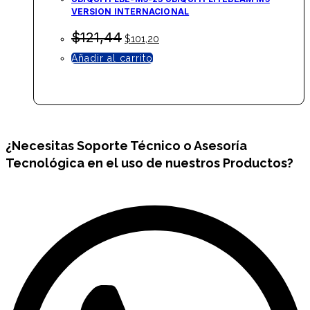
VERSION INTERNACIONAL
El
El
$
121,44
$
101,20
precio
precio
Añadir al carrito
original
actual
era:
es:
$121,44.
$101,20.
¿Necesitas
Soporte Técnico
o Asesoría
Tecnológica en el uso de nuestros Productos?