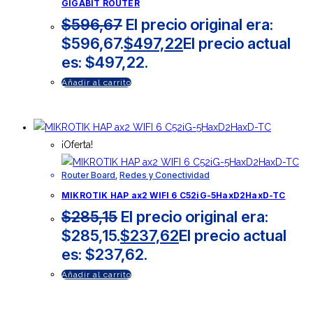
GIGABIT ROUTER
$
596,67
El precio original era:
$596,67.
$
497,22
El precio actual
es: $497,22.
Añadir al carrito
¡Oferta!
Router Board
,
Redes y Conectividad
MIKROTIK HAP ax2 WIFI 6 C52iG-5HaxD2HaxD-TC
$
285,15
El precio original era:
$285,15.
$
237,62
El precio actual
es: $237,62.
Añadir al carrito