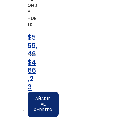
QHD
Y
HDR
10
$
5
59,
48
$
4
66
,2
3
AÑADIR
AL
CARRITO