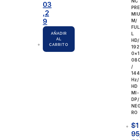
NC
03
PRE
,2
MIU
9
M/
FUL
L
AÑADIR
AL
HD/
CARRITO
192
0×1
08
/
144
Hz/
HD
MI-
DP/
NE
RO
$
1
95