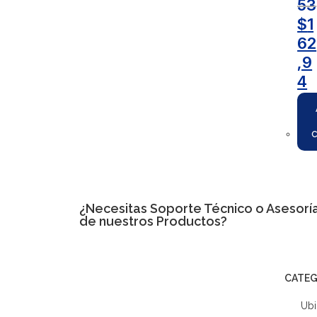
53
$
1
62
,9
4
¿Necesitas
Soporte Técnico
o Asesoría
de nuestros Productos?
CATEG
Ubi