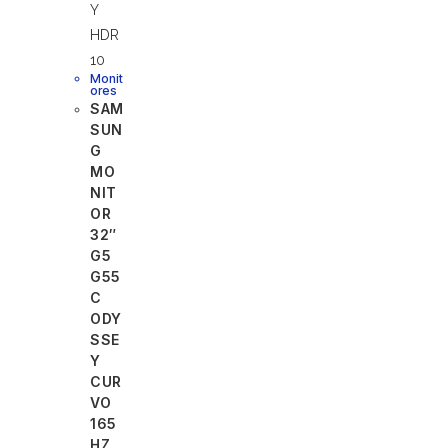
Monit
ores
SAM
SUN
G
MO
NIT
OR
32″
G5
G55
C
ODY
SSE
Y
CUR
VO
165
HZ