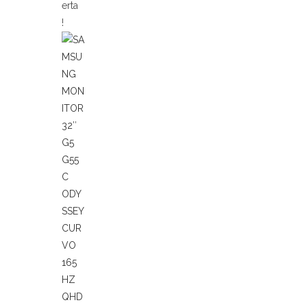
erta
!