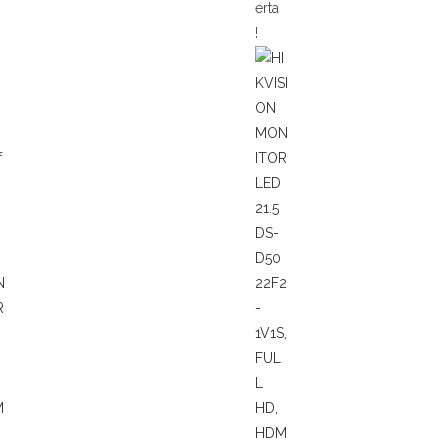
erta
!
f