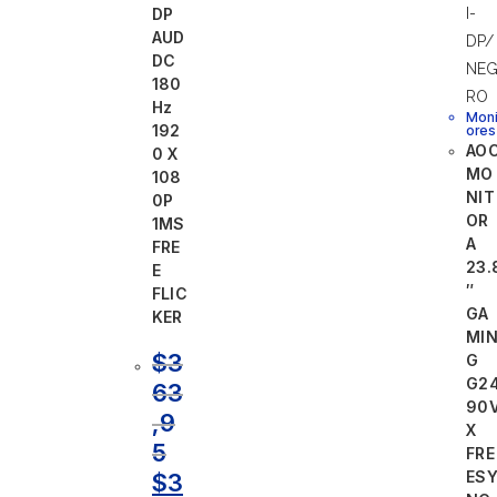
DP
AUD
DC
180
Hz
Moni
192
ores
AO
0 X
MO
108
NIT
0P
OR
1MS
A
FRE
23.
E
″
FLIC
GA
KER
MI
$
3
G
G2
63
90
,9
X
5
FRE
ES
$
3