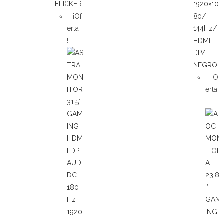
¡Of
erta
!
¡O
erta
!