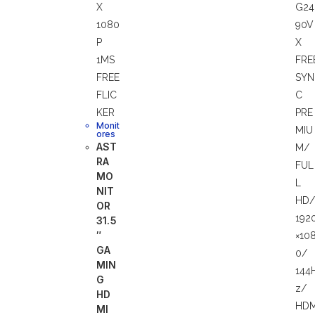
Monit
ores
AST
RA
MO
NIT
OR
31.5
″
GA
MIN
G
HD
MI