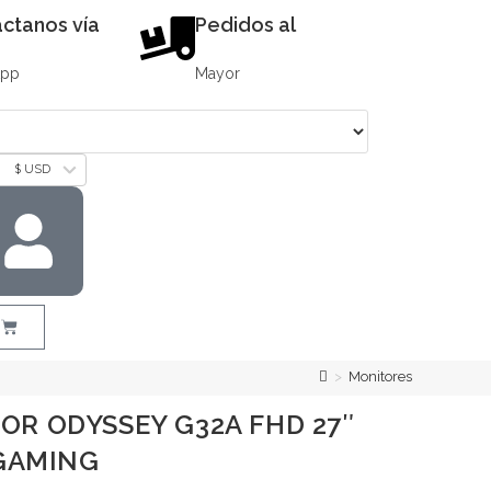
ctanos vía
Pedidos al
App
Mayor
$ USD
>
Monitores
R ODYSSEY G32A FHD 27″
 GAMING