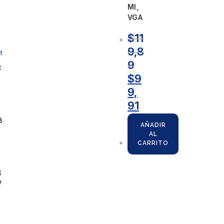
MI,
VGA
$
11
9,8
t
9
C
$
9
9,
91
8
AÑADIR
AL
CARRITO
N
4
V
Y