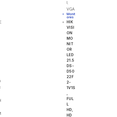
Monit
ores
HIK
VISI
ON
MO
NIT
OR
LED
21.5
DS-
D50
22F
2-
1V1S
,
FUL
L
HD,
HD