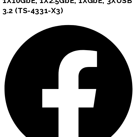
1X10GbE, 1X2.5GbE, 1XGbE, 3XUSB
3.2 (TS-4331-X3)