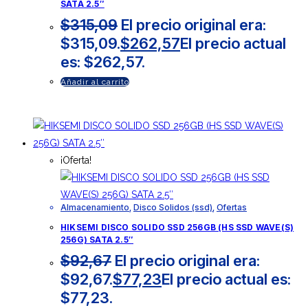
SATA 2.5″
$
315,09
El precio original era:
$315,09.
$
262,57
El precio actual
es: $262,57.
Añadir al carrito
¡Oferta!
Almacenamiento
,
Disco Solidos (ssd)
,
Ofertas
HIKSEMI DISCO SOLIDO SSD 256GB (HS SSD WAVE(S)
256G) SATA 2.5″
$
92,67
El precio original era:
$92,67.
$
77,23
El precio actual es:
$77,23.