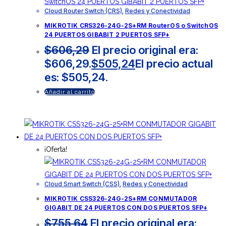
Cloud Router Switch (CRS)
,
Redes y Conectividad
MIKROTIK CRS326-24G-2S+RM RouterOS o SwitchOS
24 PUERTOS GIBABIT 2 PUERTOS SFP+
$
606,29
El precio original era:
$606,29.
$
505,24
El precio actual
es: $505,24.
Añadir al carrito
¡Oferta!
Cloud Smart Switch (CSS)
,
Redes y Conectividad
MIKROTIK CSS326-24G-2S+RM CONMUTADOR
GIGABIT DE 24 PUERTOS CON DOS PUERTOS SFP+
$
755,64
El precio original era: