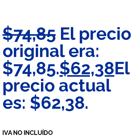
$
74,85
El precio
original era:
$74,85.
$
62,38
El
precio actual
es: $62,38.
IVA NO INCLUÍDO