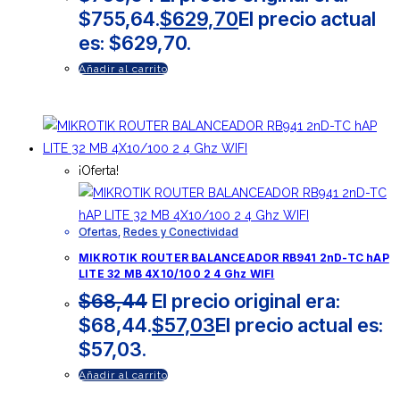
$755,64.
$
629,70
El precio actual
es: $629,70.
Añadir al carrito
¡Oferta!
Ofertas
,
Redes y Conectividad
MIKROTIK ROUTER BALANCEADOR RB941 2nD-TC hAP
LITE 32 MB 4X10/100 2 4 Ghz WIFI
$
68,44
El precio original era:
$68,44.
$
57,03
El precio actual es:
$57,03.
Añadir al carrito