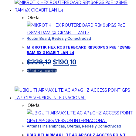
$399,20.
$332,67.
¡Oferta!
Router Board
,
Redes y Conectividad
MIKROTIK HEX ROUTERBOARD RB960PGS PoE 128MB
RAM 5X GIGABIT LAN L4
El
El
$
228,12
$
190,10
precio
precio
Añadir al carrito
original
actual
era:
es:
$228,12.
$190,10.
¡Oferta!
Antenas Inalambricas
,
Ofertas
,
Redes y Conectividad
UBIQUITI AIRMAX LITE AC AP 5GHZ ACCESS POINT