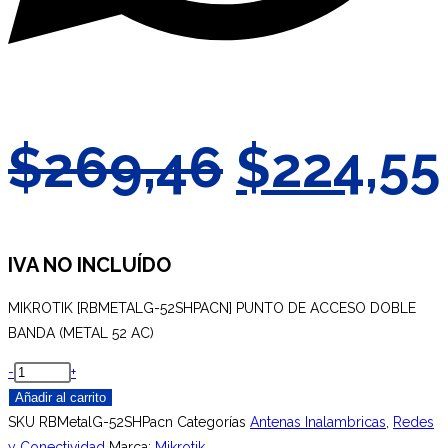
El
$
269,46
$
224,55
precio
original
IVA NO INCLUÍDO
MIKROTIK [RBMETALG-52SHPACN] PUNTO DE ACCESO DOBLE
era:
BANDA (METAL 52 AC)
$269,46
MIKROTIK
-
+
[RBMETALG-
Añadir al carrito
52SHPACN]
SKU
RBMetalG-52SHPacn
Categorías
Antenas Inalambricas
,
Redes
PUNTO
y Conectividad
Marca:
Mikrotik