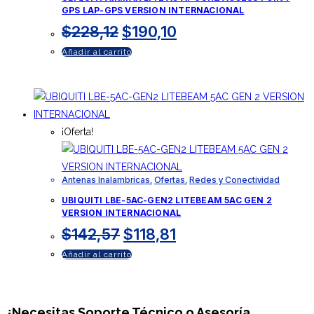
GPS LAP-GPS VERSION INTERNACIONAL
El
El
$
228,12
$
190,10
precio
precio
Añadir al carrito
original
actual
era:
es:
$228,12.
$190,10.
¡Oferta!
Antenas Inalambricas
,
Ofertas
,
Redes y Conectividad
UBIQUITI LBE-5AC-GEN2 LITEBEAM 5AC GEN 2
VERSION INTERNACIONAL
El
El
$
142,57
$
118,81
precio
precio
Añadir al carrito
original
actual
era:
es:
$142,57.
$118,81.
¿Necesitas
Soporte Técnico
o Asesoría