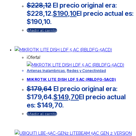
$
228,12
El precio original era:
$228,12.
$
190,10
El precio actual es:
$190,10.
Añadir al carrito
¡Oferta!
Antenas Inalambricas
,
Redes y Conectividad
MIKROTIK LITE DISH LDF 5 AC (RBLDFG-5ACD)
$
179,64
El precio original era:
$179,64.
$
149,70
El precio actual
es: $149,70.
Añadir al carrito