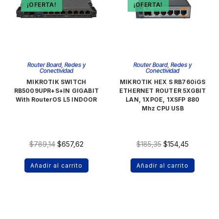
¡OFERTA!
¡OFERTA!
Router Board
,
Redes y
Router Board
,
Redes y
Conectividad
Conectividad
MIKROTIK SWITCH
MIKROTIK HEX S RB760iGS
RB5009UPR+S+IN GIGABIT
ETHERNET ROUTER 5XGBIT
With RouterOS L5 INDOOR
LAN, 1XPOE, 1XSFP 880
Mhz CPU USB
$
789,14
$
657,62
$
185,35
$
154,45
Añadir al carrito
Añadir al carrito