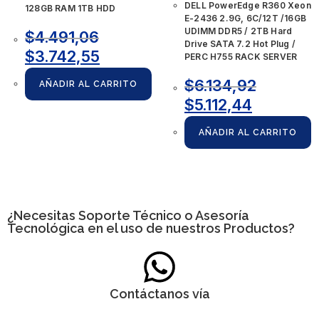
DELL PowerEdge R360 Xeon
128GB RAM 1TB HDD
E-2436 2.9G, 6C/12T /16GB
UDIMM DDR5 / 2TB Hard
$
4.491,06
Drive SATA 7.2 Hot Plug /
$
3.742,55
PERC H755 RACK SERVER
$
6.134,92
AÑADIR AL CARRITO
$
5.112,44
AÑADIR AL CARRITO
¿Necesitas
Soporte Técnico
o Asesoría
Tecnológica en el uso de nuestros Productos?
Contáctanos vía