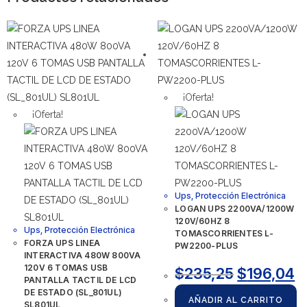
¡Oferta!
¡Oferta!
Ups
,
Protección Electrónica
LOGAN UPS 2200VA/1200W
120V/60HZ 8
Ups
,
Protección Electrónica
TOMASCORRIENTES L-
FORZA UPS LINEA
PW2200-PLUS
INTERACTIVA 480W 800VA
120V 6 TOMAS USB
$
235,25
$
196,04
PANTALLA TACTIL DE LCD
DE ESTADO (SL_801UL)
AÑADIR AL CARRITO
SL801UL