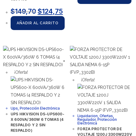
$
149,70
$
124,75
AÑADIR AL CARRITO
¡Oferta!
¡Oferta!
Ups
,
Protección Electrónica
UPS HIKVISION DS-UPS600-
Liquidacion
,
Ofertas
,
X 600VA/360W 6 TOMAS (4
Regulador
,
Protección
Electrónica
RESPALDO Y 2 SIN
FORZA PROTECTOR DE
RESPALDO)
VOLTAJE 1200J 3300W220V