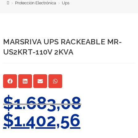
>
Protección Electrónica
>
Ups
MARSRIVA UPS RACKEABLE MR-
US2KRT-110V 2KVA
$
1.683,08
$
1.402,56